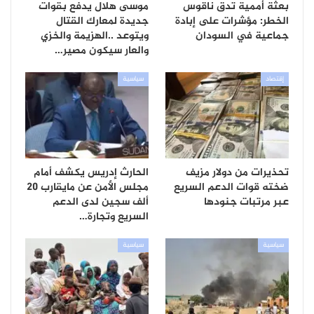
بعثة أممية تدق ناقوس
موسى هلال يدفع بقوات
الخطر: مؤشرات على إبادة
جديدة لمعارك القتال
جماعية في السودان
ويتوعد ..الهزيمة والخزي
والعار سيكون مصير…
إقتصاد
سياسية
تحذيرات من دولار مزيف
الحارث إدريس يكشف أمام
ضخته قوات الدعم السريع
مجلس الأمن عن مايقارب 20
عبر مرتبات جنودها
ألف سجين لدى الدعم
السريع وتجارة…
سياسية
سياسية