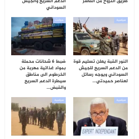
طريق النزوح من الفاشر
الدعم السريع والجيش
السوداني
سياسية
حوادث
النور القبة يعلن تسليم قوة
ضبط 6 شحانات محملة
من الدعم السريع للجيش
بمواد غذائية مهربة من
السوداني ويوجه رسائل
الخرطوم الى مناطق
لعناصر حميدتي…
سيطرة الدعم السريع
والقبض…
سياسية
سياسية