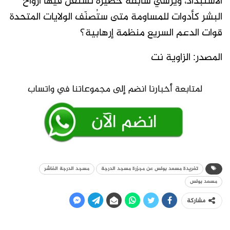
الاستبداد، ويُرسي سابقة خطيرة تُستغل فيها أرواح
البشر كأدوات للمساومة متى ستُصنّف الولايات المتحدة
قوات الدعم السريع منظمة إرهابية؟
المصدر: الزاوية نت
تغريدة مسعد بولس عن مجزرة مسجد الدرجة
مسجد الدرجة الفاشر
مسعد بولس
مشاركة