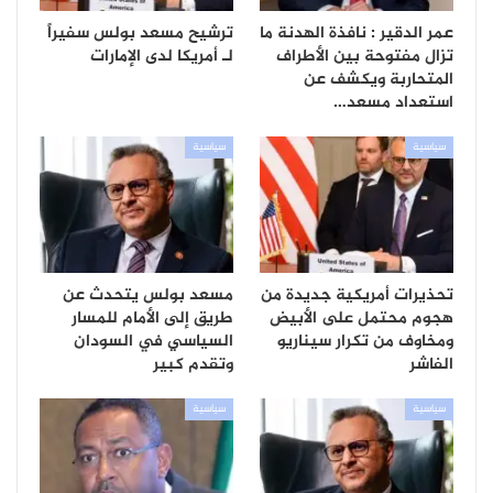
عمر الدقير : نافذة الهدنة ما
ترشيح مسعد بولس سفيراً
تزال مفتوحة بين الأطراف
لـ أمريكا لدى الإمارات
المتحاربة ويكشف عن
استعداد مسعد…
سياسية
سياسية
تحذيرات أمريكية جديدة من
مسعد بولس يتحدث عن
هجوم محتمل على الأبيض
طريق إلى الأمام للمسار
ومخاوف من تكرار سيناريو
السياسي في السودان
الفاشر
وتقدم كبير
سياسية
سياسية