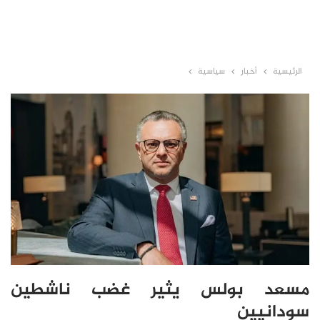
الرئيسية
أخبار
سياسية
مسعد بولس يثير غضب ناشطين
سودانيين