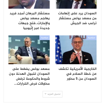
السودان يرد على إتهامات
مستشار البرهان أمجد فريد
من مسعد بولس مستشار
يهاجم مسعد بولس
ترامب ضد الجيش
والإمارات..فتح جبهات
جديدة عبر إثيوبيا
سياسية
سياسية
الخارجية الأمريكية تكشف
مسعد بولس يضغط على
عن خطة السلام في
السودان لقبول الهدنة دون
السودان من 5 محاور
شروط والحكومة ترفض
محاولات فرض القرارات…
تحميل المزيد