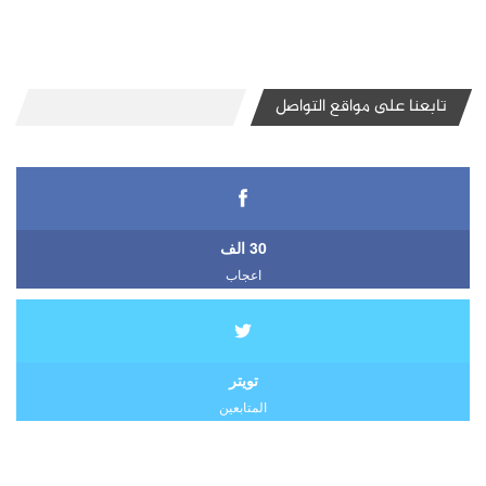
تابعنا على مواقع التواصل
30 الف
اعجاب
تويتر
المتابعين