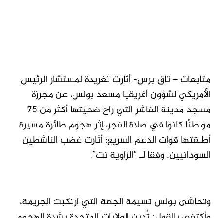
متابعات – تاق برس- أثارت تغريدة لمستشار الرئيس
الأمريكي لشؤون أفريقيا مسعد بولس، عن مجرزة
مسجد مدينة الفاشر التي راح ضحيتها أكثر من 75
مواطنًا كانوا في صلاة الفجر، إثر هجوم طائرة مسيرة
أطلقتها قوات الدعم السريع؛ أثارت غضب الناشطين
السودانيين. وفقا لـ “الزاوية نت”.
وتحاشى بولس تسيمة الجهة التي ارتكبت الجريمة،
وأكتفى بالقول: تُدين الولايات المتحدة بشدة الهجوم