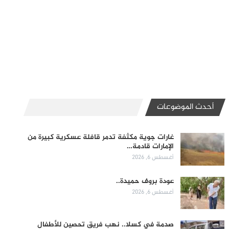
أحدث الموضوعات
غارات جوية مكثفة تدمر قافلة عسكرية كبيرة من
الإمارات قادمة…
أغسطس 6, 2026
عودة بروف حميدة..
أغسطس 6, 2026
صدمة في كسلا.. نهب فريق تحصين للأطفال