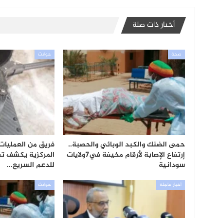
أخبار ذات صلة
صحة
حوادث
حمى الضنك والكبد الوبائي والحصبة..
فريق من العمليات 
إرتفاع الإصابة لأرقام مخيفة في7ولايات
المركزية يكشف ت
سودانية
للدعم السريع…
أخبار عاجلة
حوادث