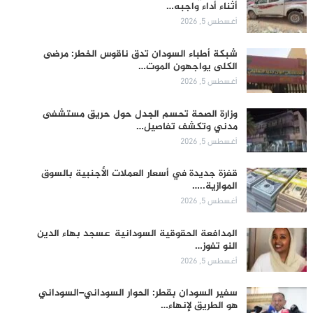
أثناء أداء واجبه…
أغسطس 5, 2026
شبكة أطباء السودان تدق ناقوس الخطر: مرضى
الكلى يواجهون الموت…
أغسطس 5, 2026
وزارة الصحة تحسم الجدل حول حريق مستشفى
مدني وتكشف تفاصيل…
أغسطس 5, 2026
قفزة جديدة في أسعار العملات الأجنبية بالسوق
الموازية..…
أغسطس 5, 2026
المدافعة الحقوقية السودانية عسجد بهاء الدين
النو تفوز…
أغسطس 5, 2026
سفير السودان بقطر: الحوار السوداني–السوداني
هو الطريق لإنهاء…