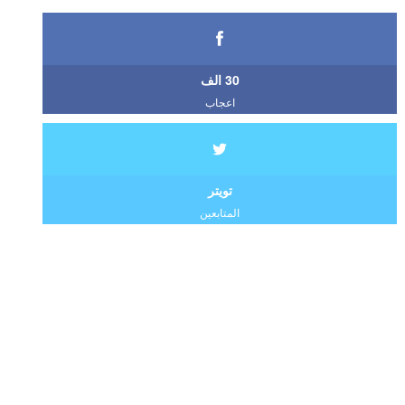
30 الف
اعجاب
تويتر
المتابعين