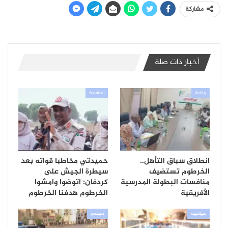
مشاركة
أخبار ذات صلة
رياضة
سياسية
انطلاق سباق التأهل..
حميدتي مخاطبا قواته بعد
الخرطوم تستضيف
سيطرة الجيش على
منافسات البطولة المدرسية
كردفان: اتوضوا وامشوا
الأفريقية
الخرطوم هدفنا الخرطوم
سياسية
مجتمع