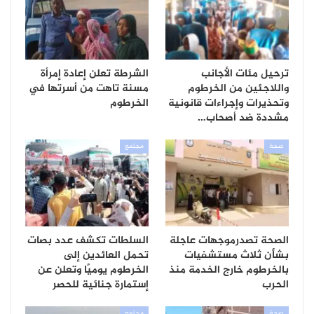
ترحيل مئات الأجانب
الشرطة تعلن إعادة إمرأة
واللاجئين من الخرطوم
مسنة تاهت من أسرتها في
وتحذيرات وإجراءات قانونية
الخرطوم
مشددة ضد أصحاب…
صحة
مجتمع
الصحة تصدرموجهات عاجلة
السلطات تكشف عدد بصات
بشأن ثلاث مستشفيات
تحمل العائدين إلى
بالخرطوم خارج الخدمة منذ
الخرطوم يوميًا وتعلن عن
الحرب
إستمارة جنائية للحصر
صحة
مجتمع