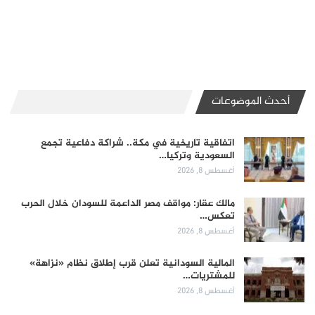
أحدث الموضوعات
اتفاقية تاريخية في مكة.. شراكة دفاعية تجمع
السعودية وتركيا…
أغسطس 8, 2026
مالك عقار: مواقف مصر الداعمة للسودان خلال الحرب
تعكس…
أغسطس 8, 2026
المالية السودانية تعلن قرب إطلاق نظام «نزاهة»
للمشتريات…
أغسطس 8, 2026