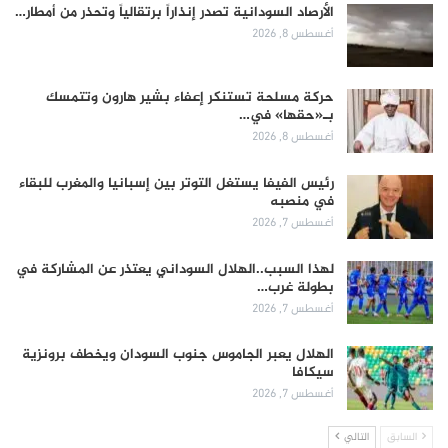
الأرصاد السودانية تصدر إنذاراً برتقالياً وتحذر من أمطار…
أغسطس 8, 2026
حركة مسلحة تستنكر إعفاء بشير هارون وتتمسك
بـ«حقها» في…
أغسطس 8, 2026
رئيس الفيفا يستغل التوتر بين إسبانيا والمغرب للبقاء
في منصبه
أغسطس 7, 2026
لهذا السبب..الهلال السوداني يعتذر عن المشاركة في
بطولة غرب…
أغسطس 7, 2026
الهلال يعبر الجاموس جنوب السودان ويخطف برونزية
سيكافا
أغسطس 7, 2026
السابق
التالي