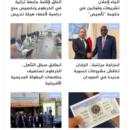
اتجاه لإعلان
اتفاق لإقامة جامعة تركية
تشريعات وقوانين في
في الخرطوم وتخصيص منح
حكومة “تأسيس”
دراسية لأعضاء هيئة تدريس
سياسية
رياضة
انفراجة مرتقبة.. اليابان
انطلاق سباق التأهل..
تناقش مشروعات تنموية
الخرطوم تستضيف
جديدة في السودان
منافسات البطولة المدرسية
الأفريقية
دولي واقليمي
سياسية