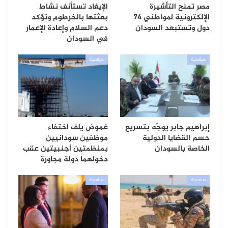
مصر تمنح التأشيرة
الإيغاد تستأنف نشاط
الإلكترونية لمواطني 74
بعثتها بالخرطوم وتؤكد
دول وتستبعد السودان
دعم السلام وإعادة الإعمار
في السودان
سياسية
سياسية
إبراهيم جابر يوجّه بتسريع
غموض يلف اختفاء
حسم القضايا الدولية
موظفين سودانيين
الخاصة بالسودان
بمنظمتين أجنبيتين عقب
دخولهما دولة مجاورة
سياسية
سياسية