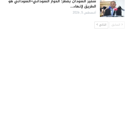
سفير السودان بقطر: الحوار السوداني–السوداني هو
الطريق لإنهاء…
أغسطس 5, 2026
السابق
التالي