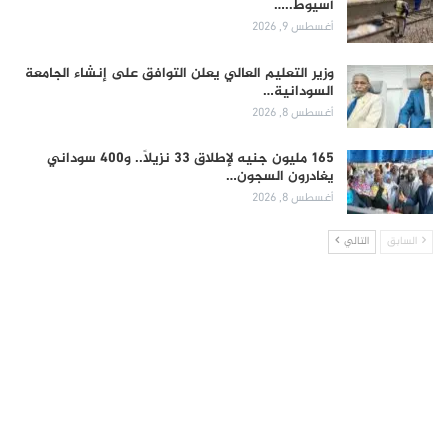
أسيوط..…
أغسطس 9, 2026
وزير التعليم العالي يعلن التوافق على إنشاء الجامعة
السودانية…
أغسطس 8, 2026
165 مليون جنيه لإطلاق 33 نزيلاً.. و400 سوداني
يغادرون السجون…
أغسطس 8, 2026
السابق
التالي