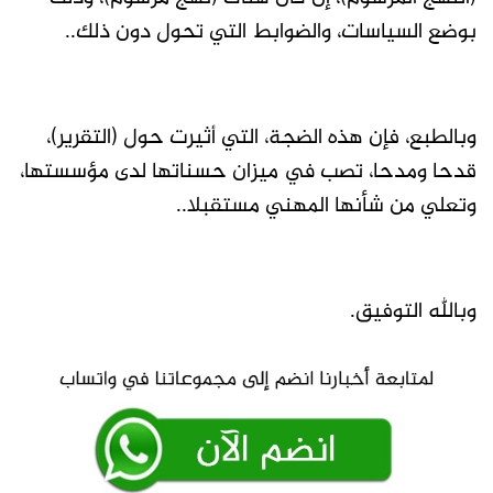
بوضع السياسات، والضوابط التي تحول دون ذلك..
وبالطبع، فإن هذه الضجة، التي أثيرت حول (التقرير)،
قدحا ومدحا، تصب في ميزان حسناتها لدى مؤسستها،
وتعلي من شأنها المهني مستقبلا..
وبالله التوفيق.