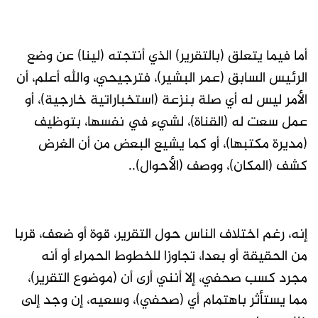
أما فيما يتعلق (بالتقرير) الذي أنتجته (لينا) عن وضع
الرئيس السابق (عمر البشير)، فترجيحي، والله أعلم، أن
الأمر ليس له أي صلة بنزعة (استخباراتية خارجية)، أو
عمل سعت له (القناة)، لشيء في نفسها، بتوظيف
(مديرة مكتبها)، أو كما يشيع البعض من أن الغرض
كشف (المكان)، ووصف (الأحوال)..
إنه، رغم اختلاف الناس حول التقرير، قوة أو ضعف، قربا
من الحقيقة أو بعدا، تجاوزا للخطوط الحمراء أو أنه
مجرد كسب صحفي، إلا أنني أرى أن (موضوع التقرير)،
مما يستأثر باهتمام أي (صحفي)، وسعيه، إن وجد إلى