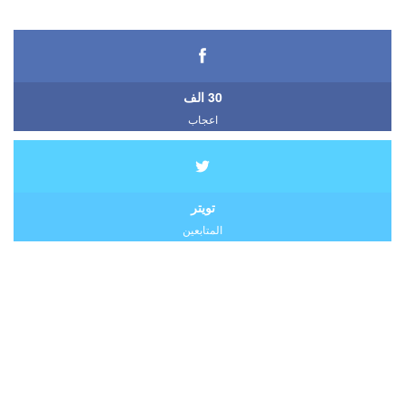
30 الف
اعجاب
تويتر
المتابعين