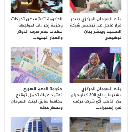
بنك السودان المركزي يصدر
الحكومة تكشف عن تحركات
قرار عاجل عن ترخيص شركة
وحزمة إجراءات لمواجهة
العسجد وينشر بيان
تفلتات سعر صرف الدولار
توضيحي
وانهيار الجنيه…
إقتصاد
إقتصاد
بنك السودان المركزي
حكومة الدعم السريع
يشترط إيداع 200 كيلوجرام
تعتمد عملة تحمل توقيع
من الذهب لأي شركة ترغب
محافظ سابق لبنك السودان
في إستيراد…
وتحظر عملة
إقتصاد
إقتصاد