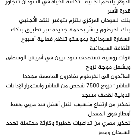
الدولار يلتهم الجنيه.. تكلفة الحياة في السودان تتجاوز
قدرة الأسر
بنك السودان المركزي يلتزم بتوفير النقد الأجنبي
بنك الخرطوم يبشّر بخدمة جديدة عبر تطبيق بنكك
السفارة السودانية بموسكو تنظم فعالية أسبوع
الثقافة السودانية
قوات روسية تستهدف سودانيين في أفريقيا الوسطى
ويشعل موجة نزوح
العائدون الى الخرطوم يغادرون العاصمة مجددا
الفاشر : نزوح 7500 شخص من الفاشر واستمرار الإدانات
الدولية لقصف مسجد
تحذير من ارتفاع منسوب النيل أسفل سد مروي وسط
أمطار فوق المعدل
تحذير مصري من تداعيات خطيرة وكارثة محتملة تهدد
السودان ومصر