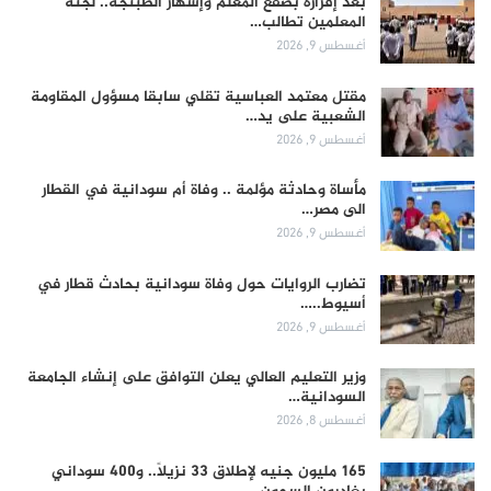
بعد إقراره بصفع المعلم وإشهار الطبنجة.. لجنة
المعلمين تطالب…
أغسطس 9, 2026
مقتل معتمد العباسية تقلي سابقا مسؤول المقاومة
الشعبية على يد…
أغسطس 9, 2026
مأساة وحادثة مؤلمة .. وفاة أم سودانية في القطار
الى مصر…
أغسطس 9, 2026
تضارب الروايات حول وفاة سودانية بحادث قطار في
أسيوط..…
أغسطس 9, 2026
وزير التعليم العالي يعلن التوافق على إنشاء الجامعة
السودانية…
أغسطس 8, 2026
165 مليون جنيه لإطلاق 33 نزيلاً.. و400 سوداني