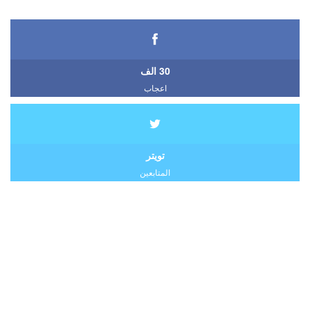
30 الف
اعجاب
تويتر
المتابعين