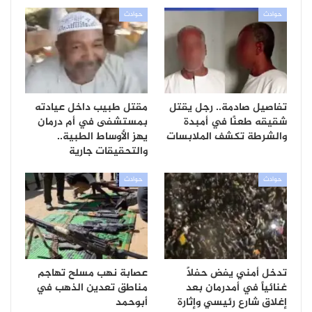
حوادث
حوادث
تفاصيل صادمة.. رجل يقتل
مقتل طبيب داخل عيادته
شقيقه طعنًا في أمبدة
بمستشفى في أم درمان
والشرطة تكشف الملابسات
يهز الأوساط الطبية..
والتحقيقات جارية
حوادث
حوادث
تدخل أمني يفض حفلاً
عصابة نهب مسلح تهاجم
غنائياً في أمدرمان بعد
مناطق تعدين الذهب في
إغلاق شارع رئيسي وإثارة
أبوحمد