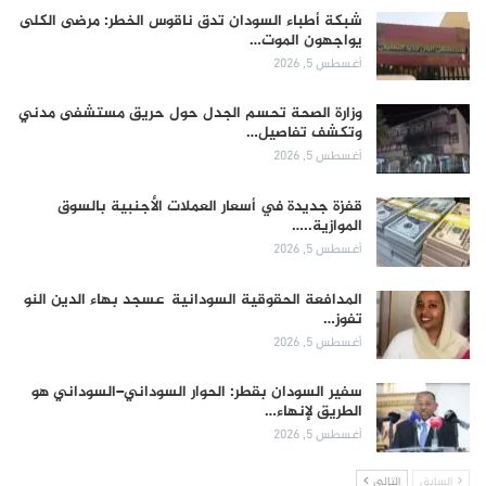
شبكة أطباء السودان تدق ناقوس الخطر: مرضى الكلى
يواجهون الموت…
أغسطس 5, 2026
وزارة الصحة تحسم الجدل حول حريق مستشفى مدني
وتكشف تفاصيل…
أغسطس 5, 2026
قفزة جديدة في أسعار العملات الأجنبية بالسوق
الموازية..…
أغسطس 5, 2026
المدافعة الحقوقية السودانية عسجد بهاء الدين النو
تفوز…
أغسطس 5, 2026
سفير السودان بقطر: الحوار السوداني–السوداني هو
الطريق لإنهاء…
أغسطس 5, 2026
السابق
التالي