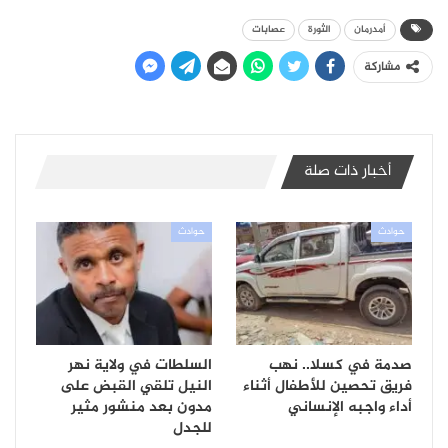
أمدرمان
الثورة
عصابات
مشاركة
أخبار ذات صلة
حوادث
حوادث
صدمة في كسلا.. نهب
السلطات في ولاية نهر
فريق تحصين للأطفال أثناء
النيل تلقي القبض على
أداء واجبه الإنساني
مدون بعد منشور مثير
للجدل