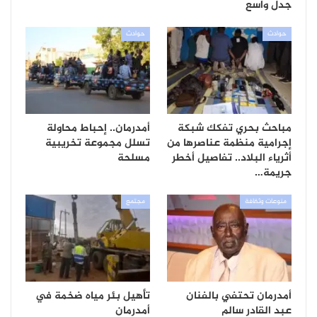
جدل واسع
حوادث
حوادث
مباحث بحري تفكك شبكة
أمدرمان.. إحباط محاولة
إجرامية منظمة عناصرها من
تسلل مجموعة تخريبية
أثرياء البلاد.. تفاصيل أخطر
مسلحة
جريمة…
منوعات وثقافة
مجتمع
أمدرمان تحتفي بالفنان
تأهيل بئر مياه ضخمة في
عبد القادر سالم
أمدرمان