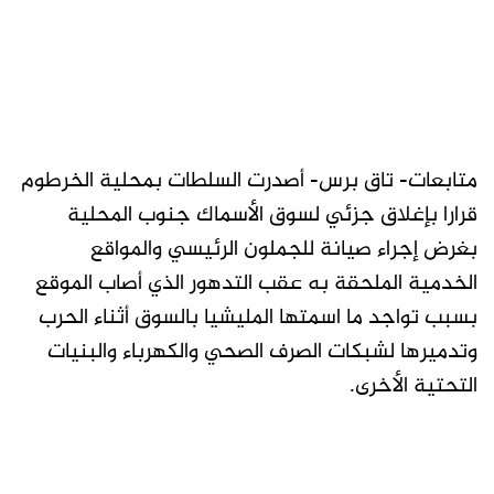
متابعات- تاق برس- أصدرت السلطات بمحلية الخرطوم
قرارا بإغلاق جزئي لسوق الأسماك جنوب المحلية
بغرض إجراء صيانة للجملون الرئيسي والمواقع
الخدمية الملحقة به عقب التدهور الذي أصاب الموقع
بسبب تواجد ما اسمتها المليشيا بالسوق أثناء الحرب
وتدميرها لشبكات الصرف الصحي والكهرباء والبنيات
التحتية الأخرى.