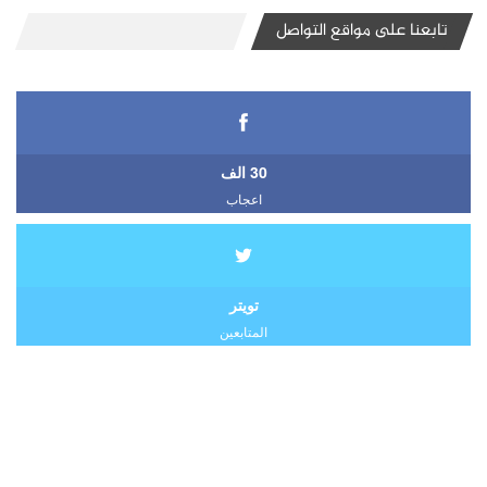
تابعنا على مواقع التواصل
30 الف
اعجاب
تويتر
المتابعين