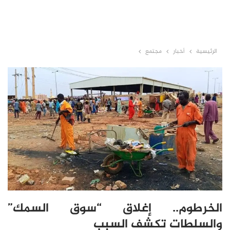
الرئيسية
أخبار
مجتمع
الخرطوم.. إغلاق “سوق السمك”
والسلطات تكشف السبب