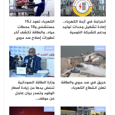
انفراجة في أزمة الكهرباء..
الكهرباء تعود لـ15
إعادة تشغيل وحدات توليد
مستشفى و10 محطات
ودعم للشبكة القومية
مياه.. والطاقة تكشف آخر
تطورات إصلاح سد مروي
سياسية
إقتصاد
حريق في سد مروي والطاقة
وزارة الطاقة السودانية
تعلن انقطاع الكهرباء
تنفض يدها من زيادة أسعار
الوقود وتصدر بيان عاجل
عن موقف…
سياسية
حوادث