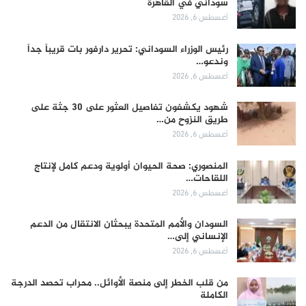
سوداني في القاهرة
أغسطس 6, 2026
رئيس الوزراء السوداني: تحرير دارفور بات قريباً جداً
وندعو…
أغسطس 6, 2026
شهود يكشفون تفاصيل العثور على 30 جثة على
طريق النزوح من…
أغسطس 6, 2026
المنصوري: صحة الحيوان أولوية ودعم كامل لإنتاج
اللقاحات…
أغسطس 6, 2026
السودان والأمم المتحدة يبحثان الانتقال من الدعم
الإنساني إلى…
أغسطس 6, 2026
من قلب الخطر إلى منصة الأوائل.. محراب تحصد الدرجة
الكاملة