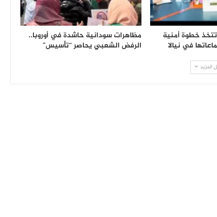
تخذ خطوة أمنية
مظاهرات سودانية حاشدة في أوروبا..
اعاتها في نيالا
الرفض الشعبي يحاصر “تأسيس”
 المزيد