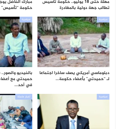
مهلة حتى 18 يوليو.. حكومة تأسيس
مبارك الفاضل يوجه
تطالب جهة دولية بالمغادرة
حكومة “تأسيس” ب
سياسية
سياسية
دبلوماسي أمريكي يصف ساخرا اجتماعا
بالفيديو والصور..
لـ “حميدتي” بأعضاء حكومة…
حميدتي مع أعضاء
في أحد…
سياسية
أخبار عاجلة