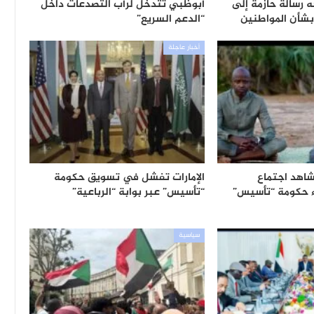
 رسالة حازمة إلى
أبوظبي تتدخل لرأب التصدعات داخل
شأن المواطنين
“الدعم السريع”
أخبار عاجلة
 شاهد اجتماع
الإمارات تفشل في تسويق حكومة
 حكومة “تأسيس”
“تأسيس” عبر بوابة “الرباعية”
سياسية