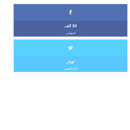
30 الف
اعجاب
تويتر
المتابعين