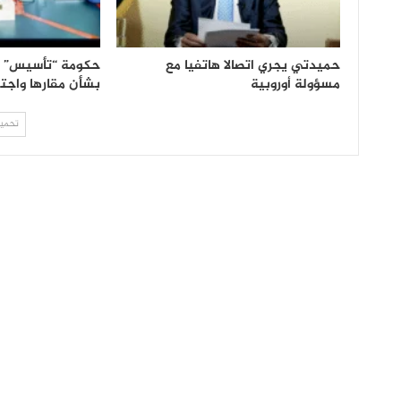
حميدتي يجري اتصالا هاتفيا مع
حكومة “تأسيس” ت
مسؤولة أوروبية
بشأن مقارها واجتم
تحميل