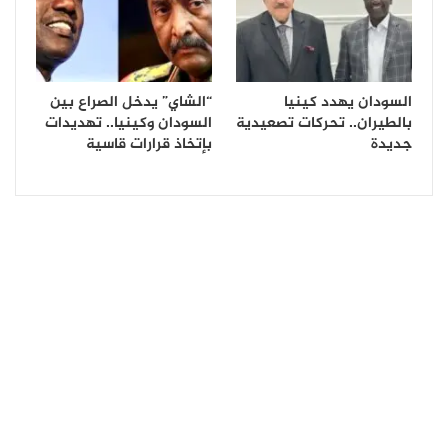
السودان يهدد كينيا
“الشاي” يدخل الصراع بين
بالطيران.. تحركات تصعيدية
السودان وكينيا.. تهديدات
جديدة
بإتخاذ قرارات قاسية