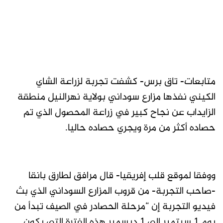
متابعات- تاق برس- كشفت تجربة لزراعة الشاي
الكيني نفذها مزارع سوداني بولاية نهرالنيل منطقة
الزايداب عن نجاح كبير في زراعة المحصول الذي تم
حصاده أكثر من مرة ويجري حصاده حاليا.
ووفقا لموقع قلب إفريقيا- قال مرافق لطارق بانقا
-صاحب التجربة- من قروب المزارع السوداني الذي بث
فيديو التجربة إن “مرحلة الحصادر في الصيف تبدأ من
يوم 1 سبتمبر إلى 1 ديسمبر هذه الفترة التي يكون