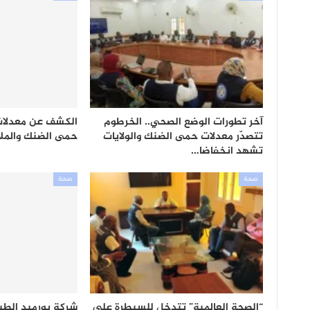
آخر تطورات الوضع الصحي.. الخرطوم
الكشف عن معدلات 
تتصدّر معدلات حمى الضنك والولايات
حمى الضنك والملا
تشهد انخفاضا…
صحة
صحة
“الصحة العالمية” تتدخل للسيطرة على
شركة يورميد الط