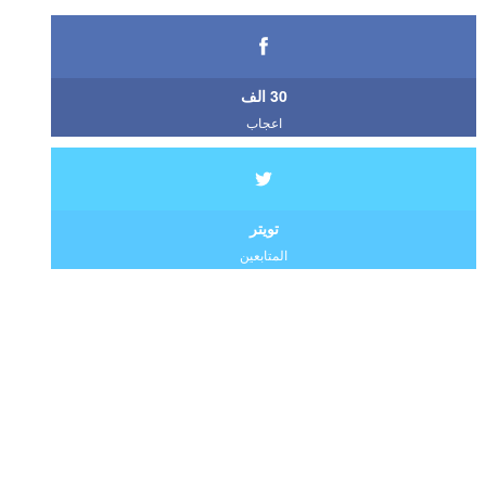
30 الف
اعجاب
تويتر
المتابعين