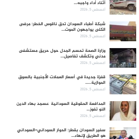
أثناء أداء واجبه…
أغسطس 5, 2026
شبكة أطباء السودان تدق ناقوس الخطر: مرضى
الكلى يواجهون الموت…
أغسطس 5, 2026
وزارة الصحة تحسم الجدل حول حريق مستشفى
مدني وتكشف تفاصيل…
أغسطس 5, 2026
قفزة جديدة في أسعار العملات الأجنبية بالسوق
الموازية..…
أغسطس 5, 2026
المدافعة الحقوقية السودانية عسجد بهاء الدين
النو تفوز…
أغسطس 5, 2026
سفير السودان بقطر: الحوار السوداني–السوداني
هو الطريق لإنهاء…