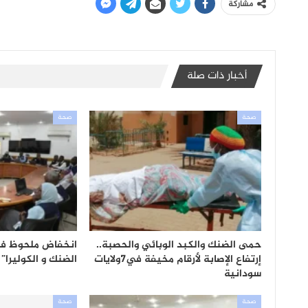
مشاركة
أخبار ذات صلة
صحة
صحة
حمى الضنك والكبد الوبائي والحصبة..
انخفاض ملحوظ في 
إرتفاع الإصابة لأرقام مخيفة في7ولايات
الضنك و الكوليرا”
سودانية
صحة
صحة