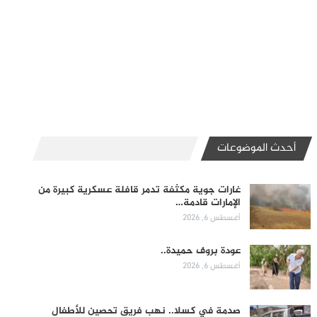
أحدث الموضوعات
غارات جوية مكثفة تدمر قافلة عسكرية كبيرة من
الإمارات قادمة…
أغسطس 6, 2026
عودة بروف حميدة..
أغسطس 6, 2026
صدمة في كسلا.. نهب فريق تحصين للأطفال