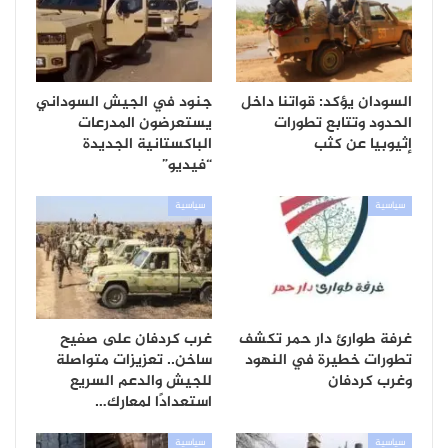
السودان يؤكد: قواتنا داخل
جنود في الجيش السوداني
الحدود وتتابع تطورات
يستعرضون المدرعات
إثيوبيا عن كثب
الباكستانية الجديدة
“فيديو”
سياسية
سياسية
غرفة طوارئ دار حمر تكشف
غرب كردفان على صفيح
تطورات خطيرة في النهود
ساخن.. تعزيزات متواصلة
وغرب كردفان
للجيش والدعم السريع
استعدادًا لمعارك…
سياسية
سياسية