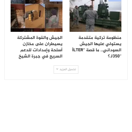
منظومة تركية متقدمة
الجيش والقوة المشتركة
يستولي عليها الجيش
يسيطران على مخازن
السوداني.. ما قصة “İLTER
أسلحة وإمدادات للدعم
J350″؟
السريع في جبرة الشيخ
تحميل المزيد