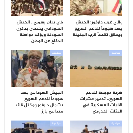
والي غرب دارفور: الجيش
في بيان رسمي.. الجيش
يصد هجوماً للدعم السريع
السوداني يحتفي بذكرى
ويحقق تقدماً قرب الجنينة
السودنة ويؤكد مواصلة
الدفاع عن الوطن
سياسية
سياسية
ضربة موجعة للدعم
الجيش السوداني يصد
السريع.. تدمير عشرات
هجوماً للدعم السريع
الآليات العسكرية في
بشمال دارفور ومقتل قائد
المثلث الحدودي
ميداني بارز
سياسية
سياسية