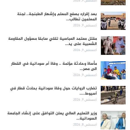
أغسطس 9, 2026
بعد إقراره بصفع المعلم وإشهار الطبنجة.. لجنة
المعلمين تطالب…
أغسطس 9, 2026
مقتل معتمد العباسية تقلي سابقا مسؤول المقاومة
الشعبية على يد…
أغسطس 9, 2026
مأساة وحادثة مؤلمة .. وفاة أم سودانية في القطار
الى مصر…
أغسطس 9, 2026
تضارب الروايات حول وفاة سودانية بحادث قطار في
أسيوط..…
أغسطس 9, 2026
وزير التعليم العالي يعلن التوافق على إنشاء الجامعة
السودانية…
أغسطس 8, 2026