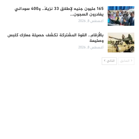
165 مليون جنيه لإطلاق 33 نزيلاً.. و400 سوداني
يغادرون السجون…
أغسطس 8, 2026
بالأرقام.. القوة المشتركة تكشف حصيلة معارك كلبس
وصليعة
أغسطس 8, 2026
السابق
التالي