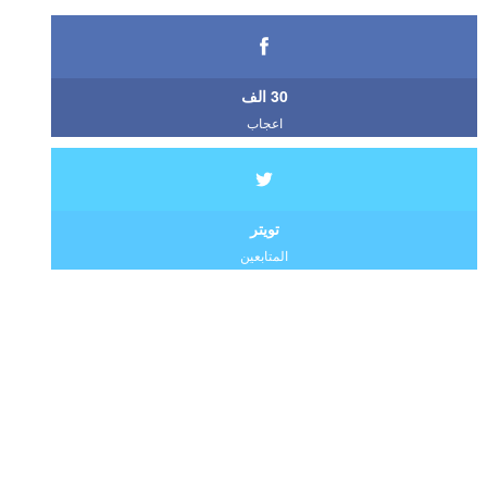
30 الف
اعجاب
تويتر
المتابعين