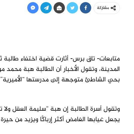
مشاركة
متابعات- تاق برس- أثارت قضية اختفاء طالبة 
بحي الشاطئ متوجهة إلى مدرستها “الأميرية” د
وتقول أسرة الطالبة إن هبة “سليمة العقل ولا
يجعل غيابها الغامض أكثر إرباكًا ويزيد من حيرة ا