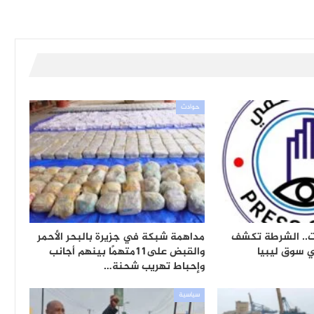
حوادث
ات.. الشرطة تكشف
مداهمة شبكة في جزيرة بالبحر الأحمر
 سوق ليبيا
والقبض على11متهمًا بينهم أجانب
وإحباط تهريب شحنة…
سياسية