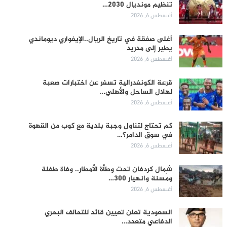
تنظيم مونديال 2030…
أغسطس 6, 2026
أغلى صفقة في تاريخ الريال..الإيفواري ديوماندي
يطير إلى مدريد
أغسطس 6, 2026
قرعة الكونفدرالية تسفر عن اختبارات صعبة
لهلال الساحل والأهلي…
أغسطس 6, 2026
كم تحتاج لتناول وجبة بلدية مع كوب من القهوة
في سوق الدامر؟…
أغسطس 6, 2026
شمال كردفان تحت وطأة الأمطار.. وفاة طفلة
ومُسنة وانهيار 300…
أغسطس 6, 2026
السعودية تعلن تعيين قائد للتحالف البحري
الدفاعي متعدد…