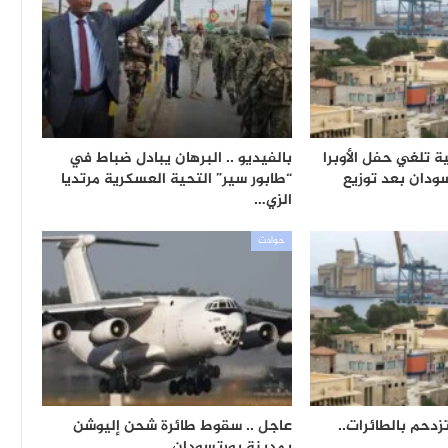
 تلغي حفل الأوبرا
بالفيديو .. البرهان يبادل ضباط في
ودان بعد توزيع
“طابور سير” التحية العسكرية مرتديا
الزي…
حوادث
دحم بالطائرات..
عاجل .. سقوط طائرة شحن إليوشن
بمدينة بورتسودان