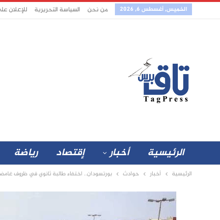
الخميس, أغسطس 6, 2026
من نحن
السياسة التحريرية
للإعلان عل
الرئيسية
أخبار
إقتصاد
رياضة
الرئيسية
أخبار
حوادث
بورتسودان.. اختفاء طالبة ثانوي في ظروف غامض