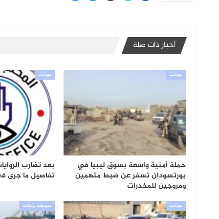
أخبار ذات صلة
حوادث
حوادث
حملة أمنية واسعة بسوق ليبيا في
بعد تضارب الرواي
بورتسودان تسفر عن ضبط متهمين
تفاصيل ما جرى في
ومروجين للمخدرات
حوادث
منوعات وثقافة