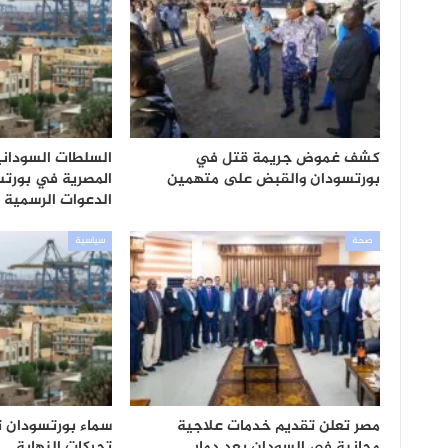
كشف غموض جريمة قتل في
السلطات السودانية
بورتسودان والقبض على متهمين
المصرية في بورتس
الدعوات الرسمية
صحة
سياسية
مصر تعلن تقديم خدمات علاجية
سماء بورتسودان تز
مجانية في السودان بعد دمار
تحركات النهاية