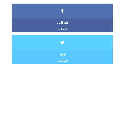
30 الف
اعجاب
تويتر
المتابعين