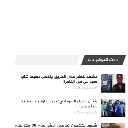
أحدث الموضوعات
مشهد خطير على الطريق ينتهي بضبط شاب
سوداني في القاهرة
أغسطس 6, 2026
رئيس الوزراء السوداني: تحرير دارفور بات قريباً
جداً وندعو…
أغسطس 6, 2026
شهود يكشفون تفاصيل العثور على 30 جثة على