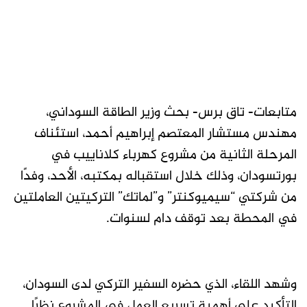
متابعات- تاق برس- بحث وزير الطاقة السوداني،
مهندس مستشار المعتصم إبراهيم أحمد، استئناف
المرحلة الثانية من مشروع كهرباء كلاناييب في
بورتسودان، وذلك خلال استقباله بمكتبه، الأحد، وفدًا
من شركتي “سيميوكنتر” و”لماتك” التركيتين العاملتين
في المحطة بعد توقف دام لسنوات.
وشهد اللقاء، الذي حضره السفير التركي لدى السودان،
التأكيد على أهمية تسريع العمل في المشروع نظرًا