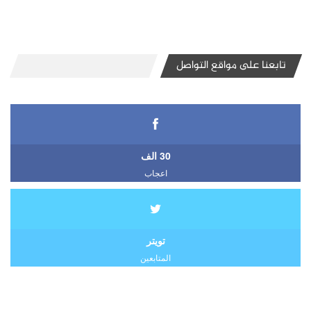
تابعنا على مواقع التواصل
30 الف
اعجاب
تويتر
المتابعين