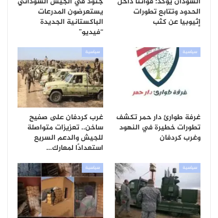
السودان يؤكد: قواتنا داخل
جنود في الجيش السوداني
الحدود وتتابع تطورات
يستعرضون المدرعات
إثيوبيا عن كثب
الباكستانية الجديدة
“فيديو”
سياسية
سياسية
غرفة طوارئ دار حمر تكشف
غرب كردفان على صفيح
تطورات خطيرة في النهود
ساخن.. تعزيزات متواصلة
وغرب كردفان
للجيش والدعم السريع
استعدادًا لمعارك…
سياسية
سياسية