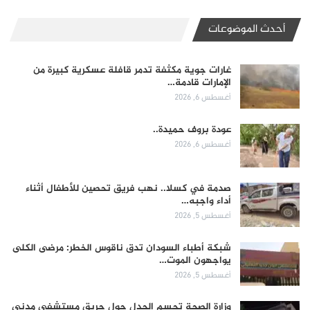
أحدث الموضوعات
غارات جوية مكثفة تدمر قافلة عسكرية كبيرة من
الإمارات قادمة…
أغسطس 6, 2026
عودة بروف حميدة..
أغسطس 6, 2026
صدمة في كسلا.. نهب فريق تحصين للأطفال أثناء
أداء واجبه…
أغسطس 5, 2026
شبكة أطباء السودان تدق ناقوس الخطر: مرضى الكلى
يواجهون الموت…
أغسطس 5, 2026
وزارة الصحة تحسم الجدل حول حريق مستشفى مدني