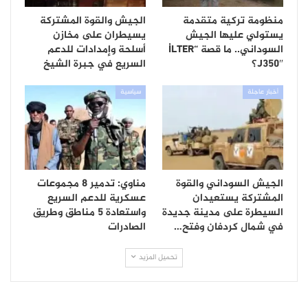
منظومة تركية متقدمة
الجيش والقوة المشتركة
يستولي عليها الجيش
يسيطران على مخازن
السوداني.. ما قصة “İLTER
أسلحة وإمدادات للدعم
J350″؟
السريع في جبرة الشيخ
أخبار عاجلة
سياسية
الجيش السوداني والقوة
مناوي: تدمير 8 مجموعات
المشتركة يستعيدان
عسكرية للدعم السريع
السيطرة على مدينة جديدة
واستعادة 5 مناطق وطريق
في شمال كردفان وفتح…
الصادرات
تحميل المزيد