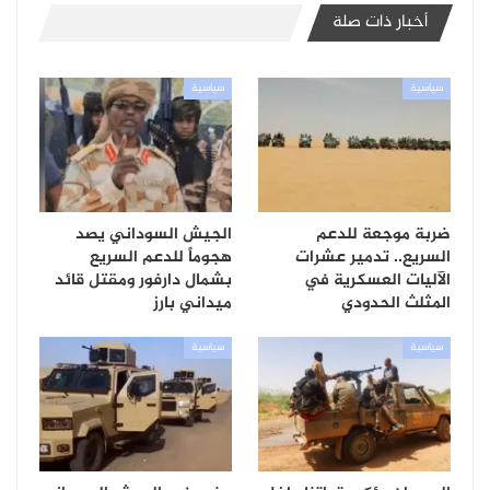
أخبار ذات صلة
سياسية
سياسية
ضربة موجعة للدعم
الجيش السوداني يصد
السريع.. تدمير عشرات
هجوماً للدعم السريع
الآليات العسكرية في
بشمال دارفور ومقتل قائد
المثلث الحدودي
ميداني بارز
سياسية
سياسية