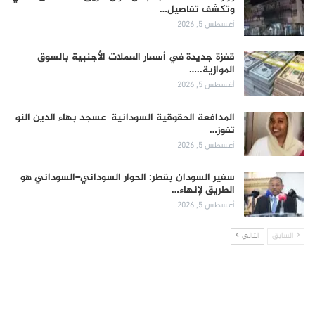
وتكشف تفاصيل…
أغسطس 5, 2026
قفزة جديدة في أسعار العملات الأجنبية بالسوق
الموازية..…
أغسطس 5, 2026
المدافعة الحقوقية السودانية عسجد بهاء الدين النو
تفوز…
أغسطس 5, 2026
سفير السودان بقطر: الحوار السوداني–السوداني هو
الطريق لإنهاء…
أغسطس 5, 2026
السابق
التالي