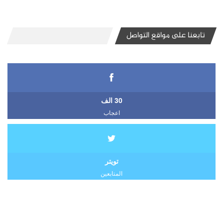
تابعنا على مواقع التواصل
30 الف
اعجاب
تويتر
المتابعين