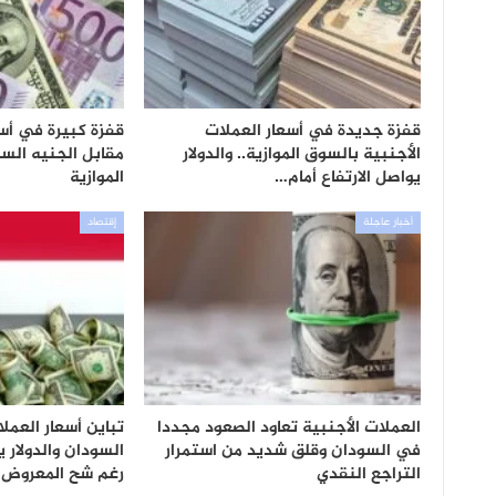
قفزة جديدة في أسعار العملات
قفزة كبيرة في أسع
الأجنبية بالسوق الموازية.. والدولار
مقابل الجنيه الس
يواصل الارتفاع أمام…
الموازية
أخبار عاجلة
إقتصاد
العملات الأجنبية تعاود الصعود مجددا
تباين أسعار العمل
في السودان وقلق شديد من استمرار
السودان والدولار 
التراجع النقدي
رغم شح المعروض