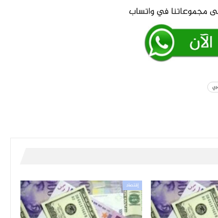
ري
إقتصاد