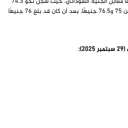
وفي المقابل، شهد الجنيه المصري تراجعًا طفيفًا مقابل الجنيه السوداني، حيث سجل نحو 74.3
جنيه سوداني للمبالغ الصغيرة، ويتراوح حاليًا بين 75 و76.5 جنيهًا، بعد أن كان قد بلغ 76 جنيهًا
):