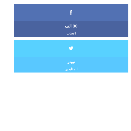
30 الف
اعجاب
تويتر
المتابعين