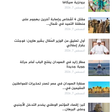
برونزية سيكافا
أغسطس 7, 2026
مقتل 4 أشخاص وإصابة آخرين بهجوم على
منطقة التميد في شمال…
أغسطس 7, 2026
أول تعليق من الوزير المُقال بشير هارون: فوجئت
بقرار إعفائي
أغسطس 7, 2026
مطار زايد في السودان يفتح الباب أمام حركة
جوية جديدة
أغسطس 7, 2026
سفارة السودان في مصر تصدر تحذيرات للمواطنين
المقيمين في…
أغسطس 7, 2026
كبر: إقصاء المؤتمر الوطني يخدم التدخل الأجنبي
وعلى البرهان…