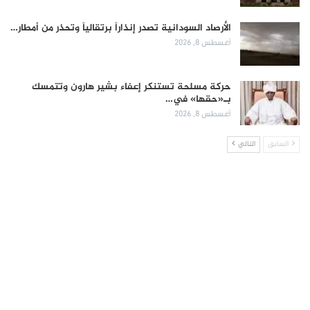
الأرصاد السودانية تصدر إنذاراً برتقالياً وتحذر من أمطار…
أغسطس 8, 2026
حركة مسلحة تستنكر إعفاء بشير هارون وتتمسك
بـ«حقها» في…
أغسطس 8, 2026
السابق
التالي