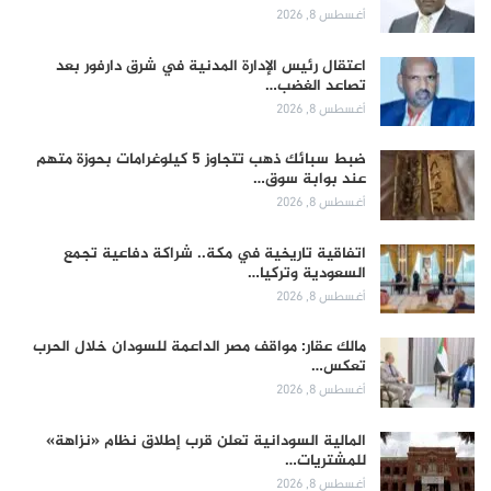
أغسطس 8, 2026
اعتقال رئيس الإدارة المدنية في شرق دارفور بعد
تصاعد الغضب…
أغسطس 8, 2026
ضبط سبائك ذهب تتجاوز 5 كيلوغرامات بحوزة متهم
عند بوابة سوق…
أغسطس 8, 2026
اتفاقية تاريخية في مكة.. شراكة دفاعية تجمع
السعودية وتركيا…
أغسطس 8, 2026
مالك عقار: مواقف مصر الداعمة للسودان خلال الحرب
تعكس…
أغسطس 8, 2026
المالية السودانية تعلن قرب إطلاق نظام «نزاهة»
للمشتريات…
أغسطس 8, 2026