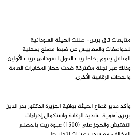
متابعات تاق برس- اعلنت الهيئة السودانية
للمواصفات والمقاييس عن ضبط مصنع بمحلية
المناقل يقوم بخلط زيت الفول السوداني بزيت الأولين،
وذلك عبر لجنة مشتركة ضمت جهاز المخابرات العامة
والجهات الرقابية الأخرى.
وأكد مدير قطاع الهيئة بولاية الجزيرة الدكتور بدر الدين
بربري أهمية تشديد الرقابة واستكمال إجراءات
التفتيش والحجز على (1500) عبوة زيت بالمصنع
المخالف، مع سحب عينات لتحليلها.