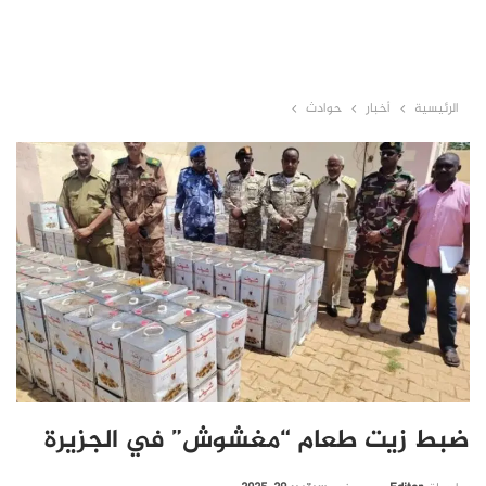
الرئيسية
أخبار
حوادث
ضبط زيت طعام “مغشوش” في الجزيرة