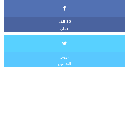
30 الف
اعجاب
تويتر
المتابعين