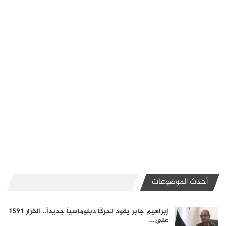
أحدث الموضوعات
إبراهيم جابر يقود تحركًا دبلوماسياً جديداً.. القرار 1591
على…