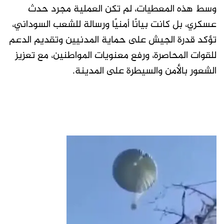
وسط هذه المعطيات، لم تكن العملية مجرد حدث
عسكري، بل كانت بيانًا أمنيًا ورسالة للشعب السوداني،
تؤكد قدرة الجيش على حماية المدنيين وتقديم الدعم
للقوات المحاصرة، ورفع معنويات المواطنين، مع تعزيز
الشعور بالأمن والسيطرة على المدينة.