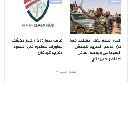
سياسية
سياسية
النور القبة يعلن تسليم قوة
غرفة طوارئ دار حمر تكشف
من الدعم السريع للجيش
تطورات خطيرة في النهود
السوداني ويوجه رسائل
وغرب كردفان
لعناصر حميدتي…
تحميل المزيد