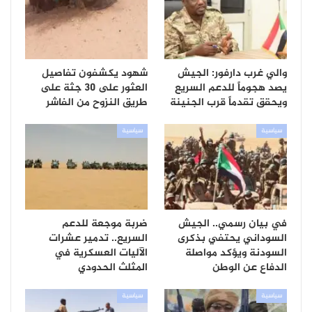
والي غرب دارفور: الجيش
شهود يكشفون تفاصيل
يصد هجوماً للدعم السريع
العثور على 30 جثة على
ويحقق تقدماً قرب الجنينة
طريق النزوح من الفاشر
سياسية
سياسية
في بيان رسمي.. الجيش
ضربة موجعة للدعم
السوداني يحتفي بذكرى
السريع.. تدمير عشرات
السودنة ويؤكد مواصلة
الآليات العسكرية في
الدفاع عن الوطن
المثلث الحدودي
سياسية
سياسية