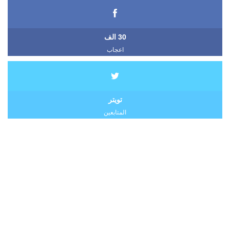
30 الف
اعجاب
تويتر
المتابعين