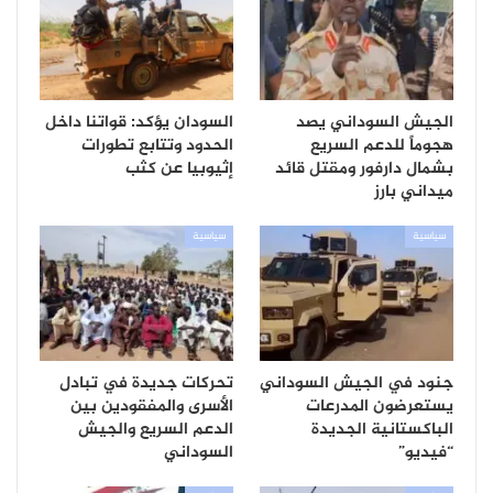
الجيش السوداني يصد
السودان يؤكد: قواتنا داخل
هجوماً للدعم السريع
الحدود وتتابع تطورات
بشمال دارفور ومقتل قائد
إثيوبيا عن كثب
ميداني بارز
سياسية
سياسية
جنود في الجيش السوداني
تحركات جديدة في تبادل
يستعرضون المدرعات
الأسرى والمفقودين بين
الباكستانية الجديدة
الدعم السريع والجيش
“فيديو”
السوداني