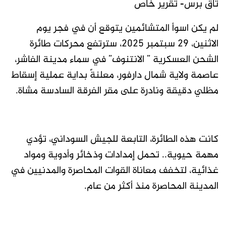
تاق برس- تقرير خاص
لم يكن اسوأ المتشائمين يتوقع أن في فجر يوم
الاثنين، 29 سبتمبر 2025، سترتفع محركات طائرة
الشحن العسكرية ” الانتنوف” في سماء مدينة الفاشر،
عاصمة ولاية شمال دارفور، معلنةً بداية عملية إسقاط
مظلي دقيقة ونادرة على مقر الفرقة السادسة مشاة.
كانت هذه الطائرة، التابعة للجيش السوداني، تؤدي
مهمة حيوية.. تحمل إمدادات وذخائر وأدوية ومواد
غذائية، لتخفف معاناة القوات المحاصرة والمدنيين في
المدينة المحاصرة منذ أكثر من عام.