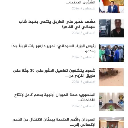
الشؤون الدينية…
أغسطس 7, 2026
مشهد خطير على الطريق ينتهي بضبط شاب
سوداني في القاهرة
أغسطس 6, 2026
رئيس الوزراء السوداني: تحرير دارفور بات قريباً جداً
وندعو…
أغسطس 6, 2026
شهود يكشفون تفاصيل العثور على 30 جثة على
طريق النزوح من…
أغسطس 6, 2026
المنصوري: صحة الحيوان أولوية ودعم كامل لإنتاج
اللقاحات…
أغسطس 6, 2026
السودان والأمم المتحدة يبحثان الانتقال من الدعم
الإنساني إلى…