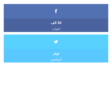
30 الف
اعجاب
تويتر
المتابعين