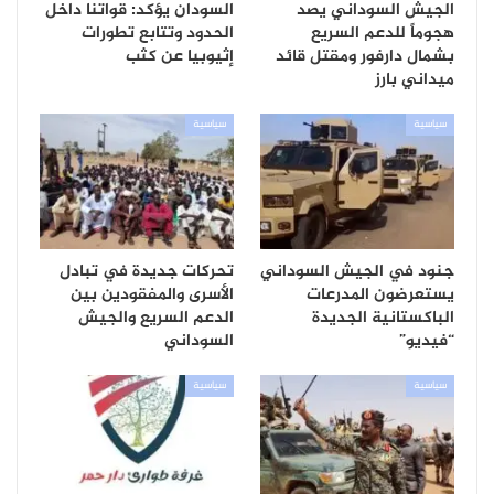
الجيش السوداني يصد
السودان يؤكد: قواتنا داخل
هجوماً للدعم السريع
الحدود وتتابع تطورات
بشمال دارفور ومقتل قائد
إثيوبيا عن كثب
ميداني بارز
سياسية
سياسية
جنود في الجيش السوداني
تحركات جديدة في تبادل
يستعرضون المدرعات
الأسرى والمفقودين بين
الباكستانية الجديدة
الدعم السريع والجيش
“فيديو”
السوداني
سياسية
سياسية