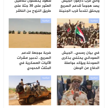
والي غرب دارفور: الجيش
شهود يكشفون تفاصيل
يصد هجوماً للدعم السريع
العثور على 30 جثة على
ويحقق تقدماً قرب الجنينة
طريق النزوح من الفاشر
سياسية
سياسية
في بيان رسمي.. الجيش
ضربة موجعة للدعم
السوداني يحتفي بذكرى
السريع.. تدمير عشرات
السودنة ويؤكد مواصلة
الآليات العسكرية في
الدفاع عن الوطن
المثلث الحدودي
سياسية
سياسية