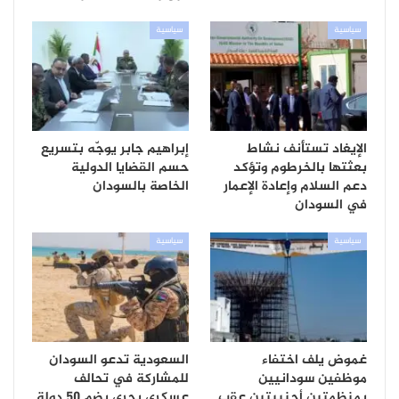
سياسية
سياسية
الإيغاد تستأنف نشاط
إبراهيم جابر يوجّه بتسريع
بعثتها بالخرطوم وتؤكد
حسم القضايا الدولية
دعم السلام وإعادة الإعمار
الخاصة بالسودان
في السودان
سياسية
سياسية
غموض يلف اختفاء
السعودية تدعو السودان
موظفين سودانيين
للمشاركة في تحالف
بمنظمتين أجنبيتين عقب
عسكري بحري يضم 50 دولة