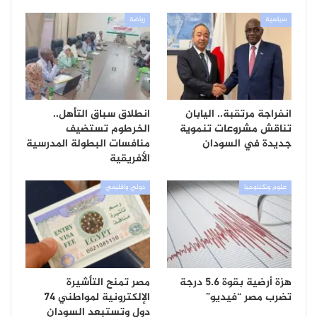
سياسية
رياضة
انفراجة مرتقبة.. اليابان
انطلاق سباق التأهل..
تناقش مشروعات تنموية
الخرطوم تستضيف
جديدة في السودان
منافسات البطولة المدرسية
الأفريقية
علوم وتكنلوجيا
دولي واقليمي
هزة أرضية بقوة 5.6 درجة
مصر تمنح التأشيرة
تضرب مصر “فيديو”
الإلكترونية لمواطني 74
دول وتستبعد السودان