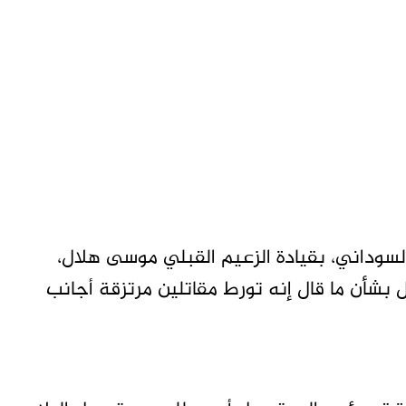
لسوداني، بقيادة الزعيم القبلي موسى هلال،
 بشأن ما قال إنه تورط مقاتلين مرتزقة أجانب