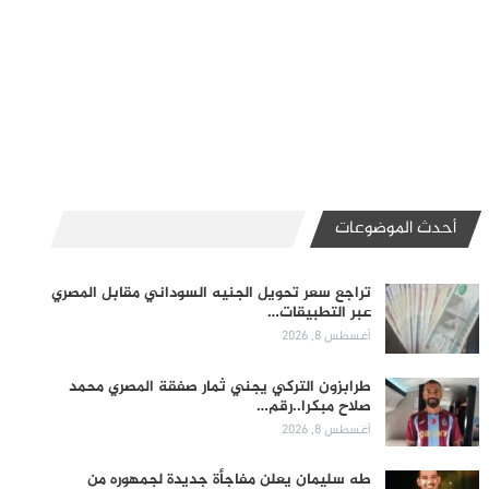
أحدث الموضوعات
تراجع سعر تحويل الجنيه السوداني مقابل المصري
عبر التطبيقات…
أغسطس 8, 2026
طرابزون التركي يجني ثمار صفقة المصري محمد
صلاح مبكرا..رقم…
أغسطس 8, 2026
طه سليمان يعلن مفاجأة جديدة لجمهوره من