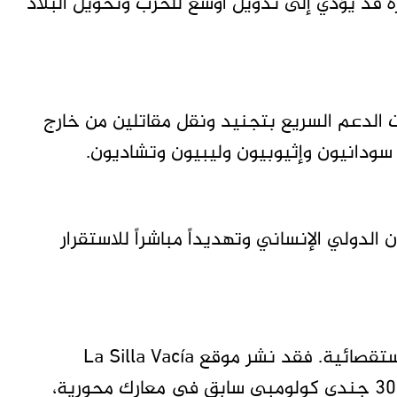
 قد يؤدي إلى تدويل أوسع للحرب وتحويل البلاد
 الدعم السريع بتجنيد ونقل مقاتلين من خارج
سودانيون وإثيوبيون وليبيون وتشاديون.
 الدولي الإنساني وتهديداً مباشراً للاستقرار
وتستند اتهامات المجلس إلى تقارير إعلامية واستقصائية. فقد نشر موقع La Silla Vacía
الكولومبي تحقيقاً كشف عن مشاركة أكثر من 300 جندي كولومبي سابق في معارك محورية،