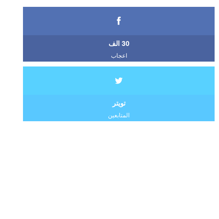
30 الف
اعجاب
تويتر
المتابعين