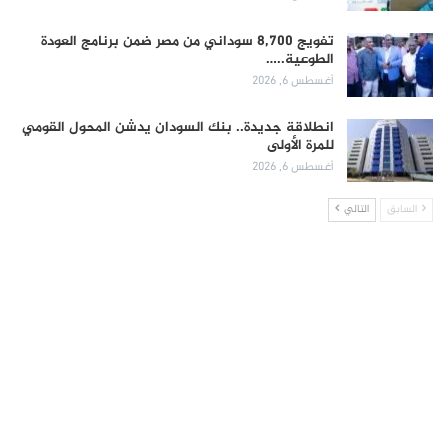
تفويج 8,700 سوداني من مصر ضمن برنامج العودة
الطوعية..…
أغسطس 6, 2026
انطلاقة جديدة.. بنك السودان يدشن المحول القومي
للمرة الأولى
أغسطس 6, 2026
السابق
التالي