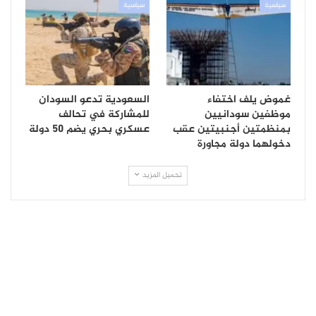
سياسية
سياسية
غموض يلف اختفاء
السعودية تدعو السودان
موظفين سودانيين
للمشاركة في تحالف
بمنظمتين أجنبيتين عقب
عسكري بحري يضم 50 دولة
دخولهما دولة مجاورة
تحميل المزيد