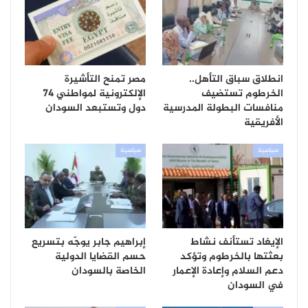
انطلاق سباق التأهل..
مصر تمنح التأشيرة
الخرطوم تستضيف
الإلكترونية لمواطني 74
منافسات البطولة المدرسية
دول وتستبعد السودان
الأفريقية
سياسية
سياسية
الإيغاد تستأنف نشاط
إبراهيم جابر يوجّه بتسريع
بعثتها بالخرطوم وتؤكد
حسم القضايا الدولية
دعم السلام وإعادة الإعمار
الخاصة بالسودان
في السودان