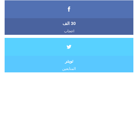
30 الف
اعجاب
تويتر
المتابعين