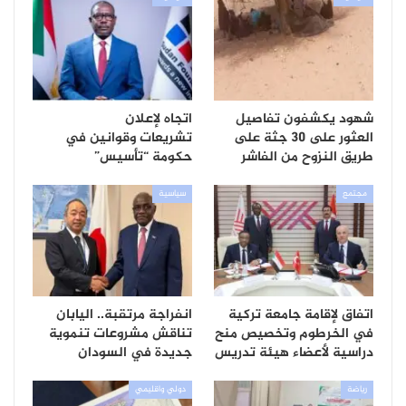
شهود يكشفون تفاصيل
اتجاه لإعلان
العثور على 30 جثة على
تشريعات وقوانين في
طريق النزوح من الفاشر
حكومة “تأسيس”
مجتمع
سياسية
اتفاق لإقامة جامعة تركية
انفراجة مرتقبة.. اليابان
في الخرطوم وتخصيص منح
تناقش مشروعات تنموية
دراسية لأعضاء هيئة تدريس
جديدة في السودان
رياضة
دولي واقليمي