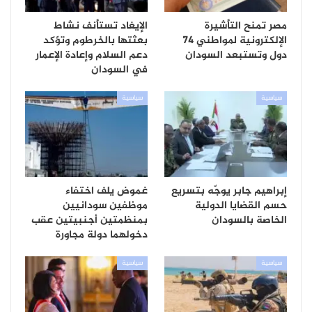
مصر تمنح التأشيرة
الإيغاد تستأنف نشاط
الإلكترونية لمواطني 74
بعثتها بالخرطوم وتؤكد
دول وتستبعد السودان
دعم السلام وإعادة الإعمار
في السودان
سياسية
سياسية
إبراهيم جابر يوجّه بتسريع
غموض يلف اختفاء
حسم القضايا الدولية
موظفين سودانيين
الخاصة بالسودان
بمنظمتين أجنبيتين عقب
دخولهما دولة مجاورة
سياسية
سياسية