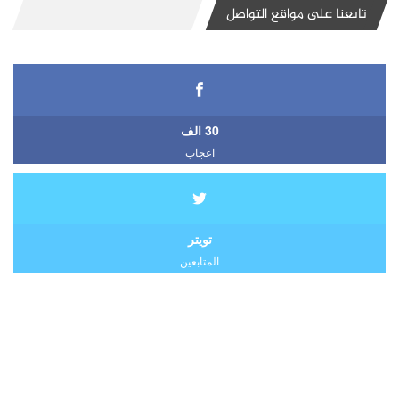
تابعنا على مواقع التواصل
30 الف
اعجاب
تويتر
المتابعين