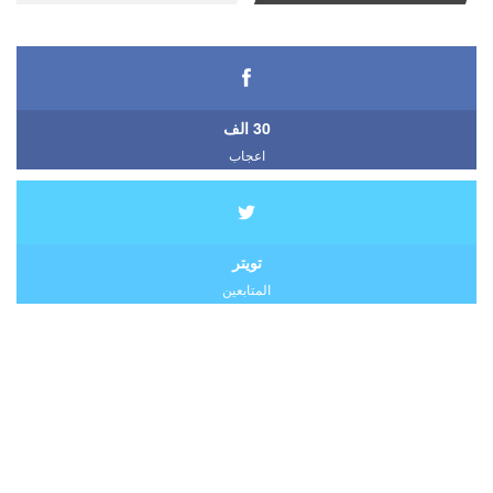
30 الف
اعجاب
تويتر
المتابعين