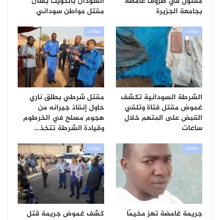
مقتول في ظروف غامضة
السودان بالكويت بشأن
بجامعة الجزيرة
مقتل مواطن سوداني
حوادث
حوادث
الشرطة السودانية تكشف
مقتل شرطي بطلق ناري
غموض مقتل فتاة وتلقي
حاول إنقاذ جيرانه من
القبض على المتهم خلال
هجوم مسلح في الخرطوم
ساعات
وقيادة الشرطة تتخذ…
حوادث
حوادث
جريمة غامضة تهز مخيمًا
كشف غموض جريمة قتل