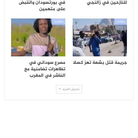
للنازحين في زالنجي
في بورتسودان والقبض
على متهمين
حوادث
سياسية
جريمة قتل بشعة تهز كسلا
مصرع سوداني في
تظاهرات تضامنية مع
الفاشر في المغرب
تحميل المزيد