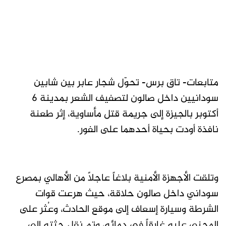
متابعات- تاق برس- تحوّل شجار عابر بين شابين
سودانيين داخل صالون لتصفيف الشعر بمدينة 6
أكتوبر بالجيزة إلى جريمة قتل مأساوية، إثر طعنة
نافذة أودت بحياة أحدهما على الفور.
وتلقت الأجهزة الأمنية بلاغاً عاجلاً من الأهالي بمصرع
سوداني داخل صالون حلاقة، حيث هرعت قوات
الشرطة وسيارة إسعاف إلى موقع الحادث، وعُثر على
المجني عليه غارقاً في دمائه، وتم نقل جثته إلى