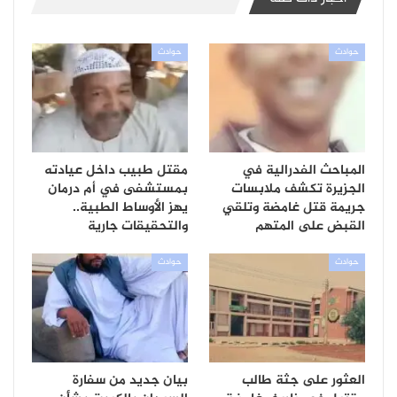
حوادث
حوادث
المباحث الفدرالية في
مقتل طبيب داخل عيادته
الجزيرة تكشف ملابسات
بمستشفى في أم درمان
جريمة قتل غامضة وتلقي
يهز الأوساط الطبية..
القبض على المتهم
والتحقيقات جارية
حوادث
حوادث
العثور على جثة طالب
بيان جديد من سفارة