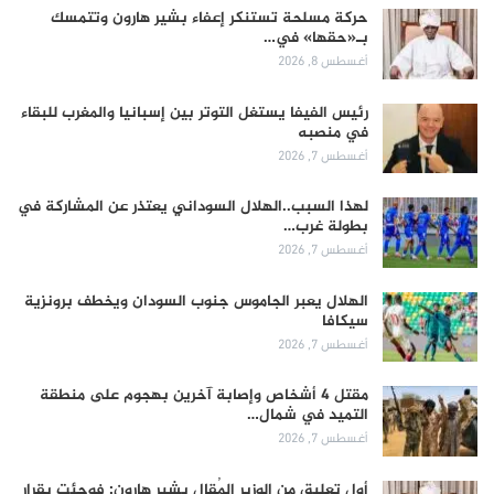
حركة مسلحة تستنكر إعفاء بشير هارون وتتمسك
بـ«حقها» في…
أغسطس 8, 2026
رئيس الفيفا يستغل التوتر بين إسبانيا والمغرب للبقاء
في منصبه
أغسطس 7, 2026
لهذا السبب..الهلال السوداني يعتذر عن المشاركة في
بطولة غرب…
أغسطس 7, 2026
الهلال يعبر الجاموس جنوب السودان ويخطف برونزية
سيكافا
أغسطس 7, 2026
مقتل 4 أشخاص وإصابة آخرين بهجوم على منطقة
التميد في شمال…
أغسطس 7, 2026
أول تعليق من الوزير المُقال بشير هارون: فوجئت بقرار