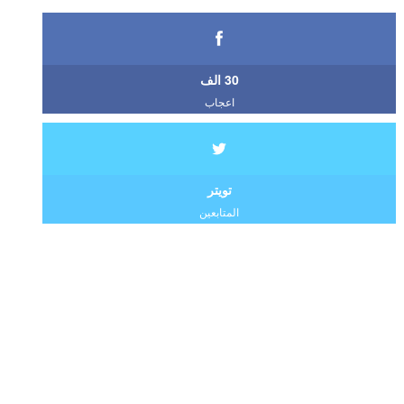
30 الف
اعجاب
تويتر
المتابعين