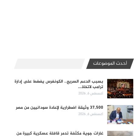
أحدث الموضوعات
بسبب الدعم السريع.. الكونغرس يضغط على إدارة
ترامب لاتخاذ…
أغسطس 6, 2026
37,500 وثيقة اضطرارية لإعادة سودانيين من مصر
أغسطس 6, 2026
غارات جوية مكثفة تدمر قافلة عسكرية كبيرة من