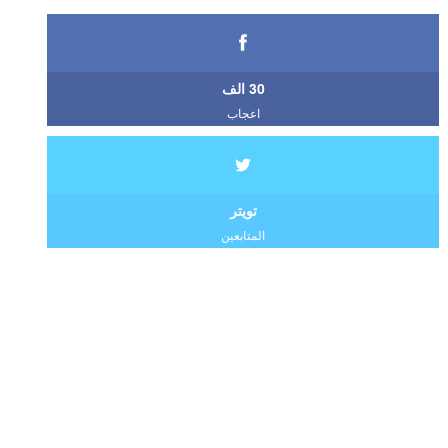
30 الف
اعجاب
تويتر
المتابعين