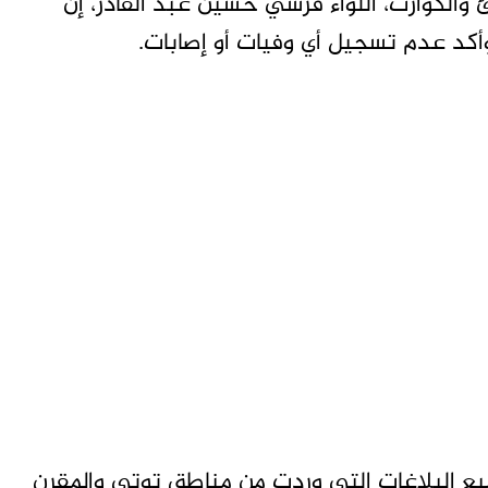
 والكوارث، اللواء قرشي حسين عبد القادر، إن
كد عدم تسجيل أي وفيات أو إصابات.
يع البلاغات التي وردت من مناطق توتي والمقرن