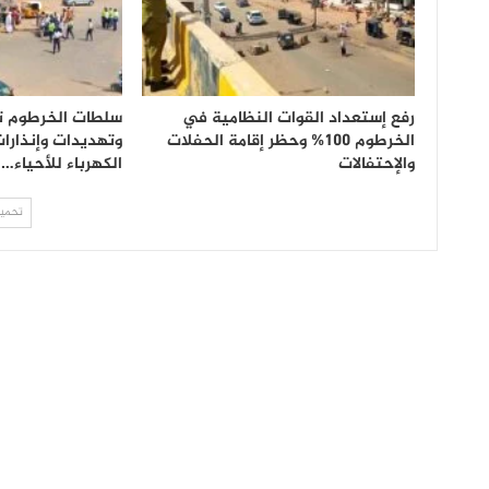
رفع إستعداد القوات النظامية في
سلطات الخرطوم ت
الخرطوم 100% وحظر إقامة الحفلات
وتهديدات وإنذارات
والإحتفالات
الكهرباء للأحياء…
تحميل