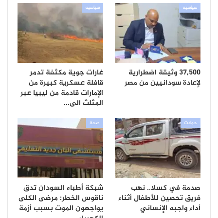
سياسية
سياسية
37,500 وثيقة اضطرارية
غارات جوية مكثفة تدمر
لإعادة سودانيين من مصر
قافلة عسكرية كبيرة من
الإمارات قادمة من ليبيا عبر
المثلث الى…
حوادث
صحة
صدمة في كسلا.. نهب
شبكة أطباء السودان تدق
فريق تحصين للأطفال أثناء
ناقوس الخطر: مرضى الكلى
أداء واجبه الإنساني
يواجهون الموت بسبب أزمة