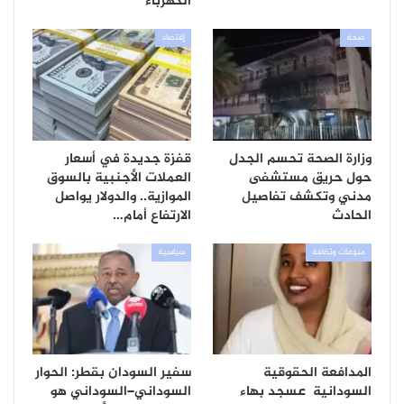
الكهرباء
صحة
إقتصاد
وزارة الصحة تحسم الجدل
قفزة جديدة في أسعار
حول حريق مستشفى
العملات الأجنبية بالسوق
مدني وتكشف تفاصيل
الموازية.. والدولار يواصل
الحادث
الارتفاع أمام…
منوعات وثقافة
سياسية
المدافعة الحقوقية
سفير السودان بقطر: الحوار
السودانية عسجد بهاء
السوداني–السوداني هو