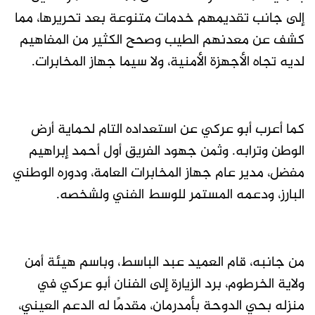
إلى جانب تقديمهم خدمات متنوعة بعد تحريرها، مما
كشف عن معدنهم الطيب وصحح الكثير من المفاهيم
لديه تجاه الأجهزة الأمنية، ولا سيما جهاز المخابرات.
كما أعرب أبو عركي عن استعداده التام لحماية أرض
الوطن وترابه. وثمن جهود الفريق أول أحمد إبراهيم
مفضل، مدير عام جهاز المخابرات العامة، ودوره الوطني
البارز، ودعمه المستمر للوسط الفني ولشخصه.
من جانبه، قام العميد عبد الباسط، وباسم هيئة أمن
ولاية الخرطوم، برد الزيارة إلى الفنان أبو عركي في
منزله بحي الدوحة بأمدرمان، مقدمًا له الدعم العيني،