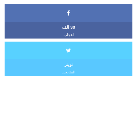
30 الف
اعجاب
تويتر
المتابعين