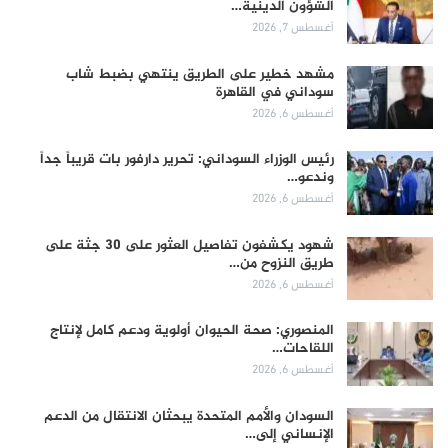
الشؤون الدينية…
أغسطس 7, 2026
مشهد خطير على الطريق ينتهي بضبط شاب
سوداني في القاهرة
أغسطس 6, 2026
رئيس الوزراء السوداني: تحرير دارفور بات قريباً جداً
وندعو…
أغسطس 6, 2026
شهود يكشفون تفاصيل العثور على 30 جثة على
طريق النزوح من…
أغسطس 6, 2026
المنصوري: صحة الحيوان أولوية ودعم كامل لإنتاج
اللقاحات…
أغسطس 6, 2026
السودان والأمم المتحدة يبحثان الانتقال من الدعم
الإنساني إلى…