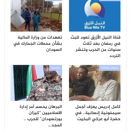
قناة النيل الأزرق تعود للبث
تعهدات من وزارة المالية
في رمضان بعد ثلاث
بشأن محطات الجمارك في
سنوات من الحرب وتنشر
السودان
التردد
منوعات وثقافة
سياسية
كامل إدريس يعزف أجمل
البرهان يحسم أمر إدارة
سيمفونية إنسانية.. في
الاسلاميين “كيزان
حضرة أبو عركي البخيت
بورتسودان” للحرب ..
المجد…