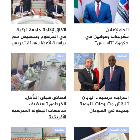
اتجاه لإعلان
اتفاق لإقامة جامعة تركية
تشريعات وقوانين في
في الخرطوم وتخصيص منح
حكومة “تأسيس”
دراسية لأعضاء هيئة تدريس
سياسية
رياضة
انفراجة مرتقبة.. اليابان
انطلاق سباق التأهل..
تناقش مشروعات تنموية
الخرطوم تستضيف
جديدة في السودان
منافسات البطولة المدرسية
الأفريقية
دولي واقليمي
سياسية