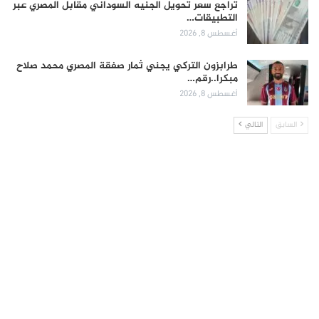
تراجع سعر تحويل الجنيه السوداني مقابل المصري عبر
التطبيقات…
أغسطس 8, 2026
طرابزون التركي يجني ثمار صفقة المصري محمد صلاح
مبكرا..رقم…
أغسطس 8, 2026
السابق
التالي