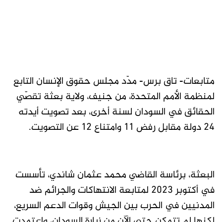
متابعات- تاق برس- مدّد مجلس حقوق الإنسان التابع
لمنظمة الأمم المتحدة، من جنيف، ولاية بعثة تقصّي
الحقائق في السودان لسنة أخرى، بعد تصويت أيدته
24 دولة مقابل رفض 11 وامتناع 12 عن التصويت.
البعثة، برئاسة القاضي محمد عثمان شاندي، تأسست
في أكتوبر 2023 لمتابعة الانتهاكات والجرائم ضد
المدنيين في الحرب بين الجيش وقوات الدعم السريع،
لكنها لم تتمكن حتى الآن من زيارة السودان، واعتمدت