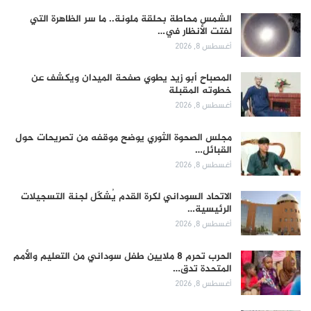
الشمس محاطة بحلقة ملونة.. ما سر الظاهرة التي
لفتت الأنظار في…
أغسطس 8, 2026
المصباح أبو زيد يطوي صفحة الميدان ويكشف عن
خطوته المقبلة
أغسطس 8, 2026
مجلس الصحوة الثوري يوضح موقفه من تصريحات حول
القبائل…
أغسطس 8, 2026
الاتحاد السوداني لكرة القدم يُشكّل لجنة التسجيلات
الرئيسية…
أغسطس 8, 2026
الحرب تحرم 8 ملايين طفل سوداني من التعليم والأمم
المتحدة تدق…
أغسطس 8, 2026