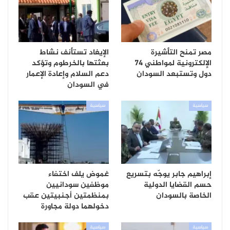
مصر تمنح التأشيرة
الإيغاد تستأنف نشاط
الإلكترونية لمواطني 74
بعثتها بالخرطوم وتؤكد
دول وتستبعد السودان
دعم السلام وإعادة الإعمار
في السودان
سياسية
سياسية
إبراهيم جابر يوجّه بتسريع
غموض يلف اختفاء
حسم القضايا الدولية
موظفين سودانيين
الخاصة بالسودان
بمنظمتين أجنبيتين عقب
دخولهما دولة مجاورة
سياسية
سياسية