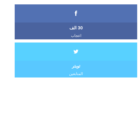
30 الف
اعجاب
تويتر
المتابعين