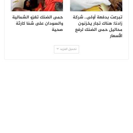
تبرعت بدفعة أولى.. شركة
حمى الضنك تغزو الشمالية
زادنا: هناك تجار يخزنون
والسودان على شفا كارثة
محاليل حمى الضنك لرفع
صحية
الأسعار
تحميل المزيد