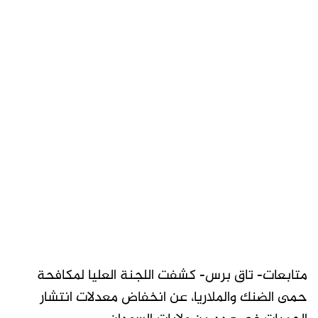
متابعات- تاق برس- كشفت اللجنة العليا لمكافحة
حمى الضنك والملاريا، عن انخفاض معدلات انتشار