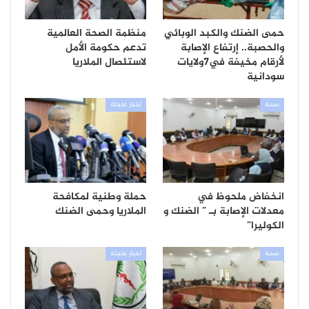
حمى الضنك والكبد الوبائي
منظمة الصحة العالمية
والحصبة.. إرتفاع الإصابة
تدعم حكومة الأمل
لأرقام مخيفة في7ولايات
لاستئصال الملاريا
سودانية
صحة
أخبار عاجلة
انخفاض ملحوظ في
حملة وطنية لمكافحة
معدلات الإصابة بـ ” الضنك و
الملاريا وحمى الضنك
الكوليرا”
صحة
أخبار عاجلة