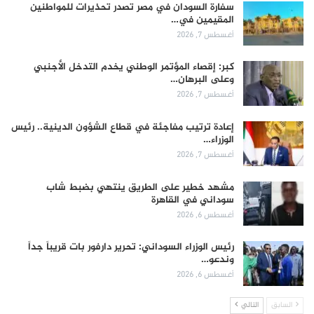
سفارة السودان في مصر تصدر تحذيرات للمواطنين
المقيمين في…
أغسطس 7, 2026
كبر: إقصاء المؤتمر الوطني يخدم التدخل الأجنبي
وعلى البرهان…
أغسطس 7, 2026
إعادة ترتيب مفاجئة في قطاع الشؤون الدينية.. رئيس
الوزراء…
أغسطس 7, 2026
مشهد خطير على الطريق ينتهي بضبط شاب
سوداني في القاهرة
أغسطس 6, 2026
رئيس الوزراء السوداني: تحرير دارفور بات قريباً جداً
وندعو…
أغسطس 6, 2026
السابق
التالي