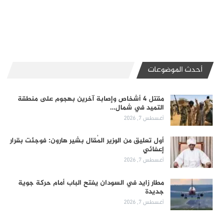
أحدث الموضوعات
مقتل 4 أشخاص وإصابة آخرين بهجوم على منطقة
التميد في شمال…
أغسطس 7, 2026
أول تعليق من الوزير المُقال بشير هارون: فوجئت بقرار
إعفائي
أغسطس 7, 2026
مطار زايد في السودان يفتح الباب أمام حركة جوية
جديدة
أغسطس 7, 2026