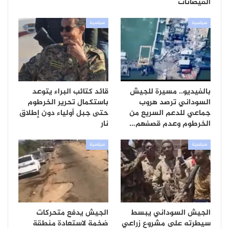
الفيضانات
سياسية
سياسية
بالفيديو.. مسيرة للجيش
قائد كتائب البراء يتوعد
السوداني ترصد هروب
باستكمال تحرير الخرطوم
جماعي للدعم السريع من
حتى جبل أولياء دون إطلاق
الخرطوم وعدم قصفهم…
نار
سياسية
سياسية
الجيش السوداني يبسط
الجيش يدفع متحركات
سيطرته على مشروع زراعي
ضخمة لاستعادة منطقة