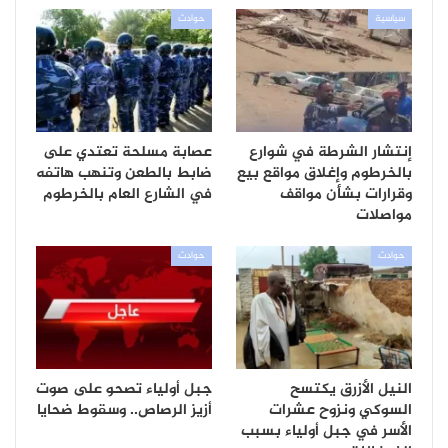
سياسية
حوادث
إنتشار الشرطة في شوارع
عصابة مسلحة تعتدي على
بالخرطوم وإغلاق مواقع بيع
ضابط بالطعن وتنهب هاتفه
وقرارات بشأن مواقف
في الشارع العام بالخرطوم
مواصلات
حوادث
حوادث
النيل الأزرق يكتسح
جبل أولياء تصحو على صوت
السوكي ونزوح عشرات
أزيز الرصاص.. وسقوط ضحايا
الأسر في جبل أولياء بسبب