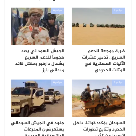
سياسية
سياسية
ضربة موجعة للدعم
الجيش السوداني يصد
السريع.. تدمير عشرات
هجوماً للدعم السريع
الآليات العسكرية في
بشمال دارفور ومقتل قائد
المثلث الحدودي
ميداني بارز
سياسية
سياسية
السودان يؤكد: قواتنا داخل
جنود في الجيش السوداني
الحدود وتتابع تطورات
يستعرضون المدرعات
إثيوبيا عن كثب
الباكستانية الجديدة