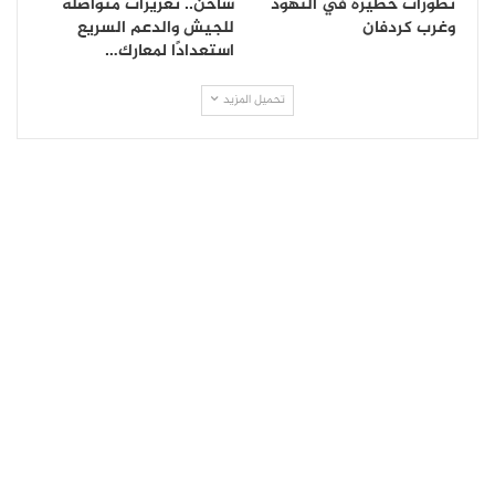
تطورات خطيرة في النهود
ساخن.. تعزيزات متواصلة
وغرب كردفان
للجيش والدعم السريع
استعدادًا لمعارك…
تحميل المزيد