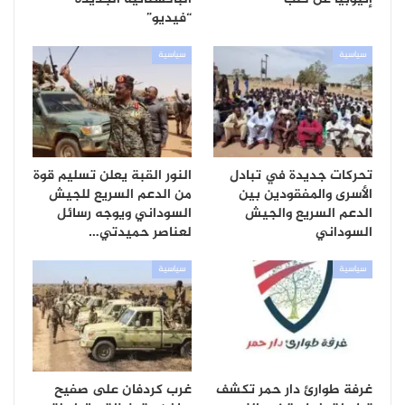
“فيديو”
سياسية
سياسية
تحركات جديدة في تبادل
النور القبة يعلن تسليم قوة
الأسرى والمفقودين بين
من الدعم السريع للجيش
الدعم السريع والجيش
السوداني ويوجه رسائل
السوداني
لعناصر حميدتي…
سياسية
سياسية
غرفة طوارئ دار حمر تكشف
غرب كردفان على صفيح