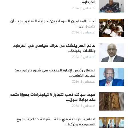
الخرطوم
أغسطس 8, 2026
لجنة المعلمين السودانيين: حماية التعليم يجب أن
تتحول من…
أغسطس 8, 2026
حاتم السر يكشف عن حراك سياسي في الخرطوم
ولقاءات بقيادة…
أغسطس 8, 2026
اعتقال رئيس الإدارة المدنية في شرق دارفور بعد
تصاعد الغضب…
أغسطس 8, 2026
ضبط سبائك ذهب تتجاوز 5 كيلوغرامات بحوزة متهم
عند بوابة سوق…
أغسطس 8, 2026
اتفاقية تاريخية في مكة.. شراكة دفاعية تجمع
السعودية وتركيا…