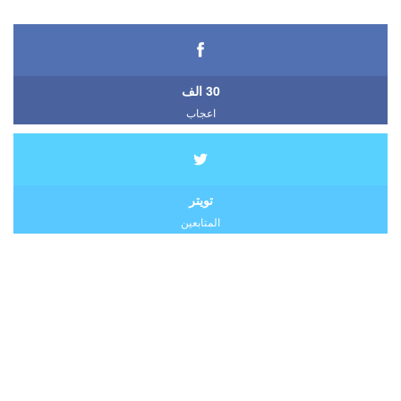
30 الف
اعجاب
تويتر
المتابعين