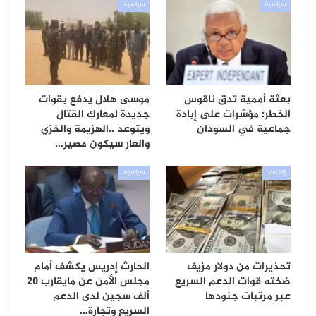
سياسية
سياسية
بعثة أممية تدق ناقوس
موسى هلال يدفع بقوات
الخطر: مؤشرات على إبادة
جديدة لمعارك القتال
جماعية في السودان
ويتوعد ..الهزيمة والخزي
والعار سيكون مصير…
إقتصاد
سياسية
تحذيرات من دولار مزيف
الحارث إدريس يكشف أمام
ضخته قوات الدعم السريع
مجلس الأمن عن مايقارب 20
عبر مرتبات جنودها
ألف سجين لدى الدعم
السريع وتجارة…