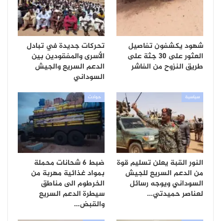
شهود يكشفون تفاصيل
تحركات جديدة في تبادل
العثور على 30 جثة على
الأسرى والمفقودين بين
طريق النزوح من الفاشر
الدعم السريع والجيش
السوداني
سياسية
حوادث
النور القبة يعلن تسليم قوة
ضبط 6 شحانات محملة
من الدعم السريع للجيش
بمواد غذائية مهربة من
السوداني ويوجه رسائل
الخرطوم الى مناطق
لعناصر حميدتي…
سيطرة الدعم السريع
والقبض…