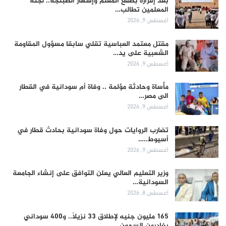
بعد إقراره بصفع المعلم وإشهار الطبنجة.. لجنة
المعلمين تطالب…
أغسطس 9, 2026
مقتل معتمد العباسية تقلي سابقا مسؤول المقاومة
الشعبية على يد…
أغسطس 9, 2026
مأساة وحادثة مؤلمة .. وفاة أم سودانية في القطار
الى مصر…
أغسطس 9, 2026
تضارب الروايات حول وفاة سودانية بحادث قطار في
أسيوط..…
أغسطس 9, 2026
وزير التعليم العالي يعلن التوافق على إنشاء الجامعة
السودانية…
أغسطس 8, 2026
165 مليون جنيه لإطلاق 33 نزيلاً.. و400 سوداني
يغادرون السجون…