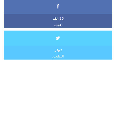
30 الف
اعجاب
تويتر
المتابعين