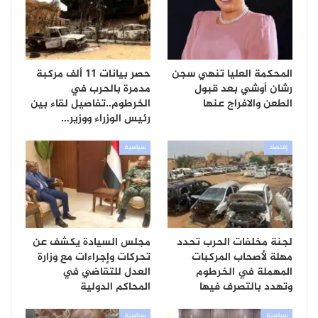
المحكمة العليا تنهي سجن
حصر بيانات 11 ألف مركبة
رشان أوشي بعد قبول
مدمرة بالحرب في
الطعن والافراج عنها
الخرطوم..تفاصيل لقاء بين
رئيس الوزراء ووزير…
إقتصاد
سياسية
لجنة مخلفات الحرب تحدد
مجلس السيادة يكشف عن
مهلة لأصحاب المركبات
تحركات وإجراءات مع وزارة
المهملة في الخرطوم
العدل للتقاضي في
وتهدد بالتصرف فيها
المحاكم الدولية
سياسية
سياسية