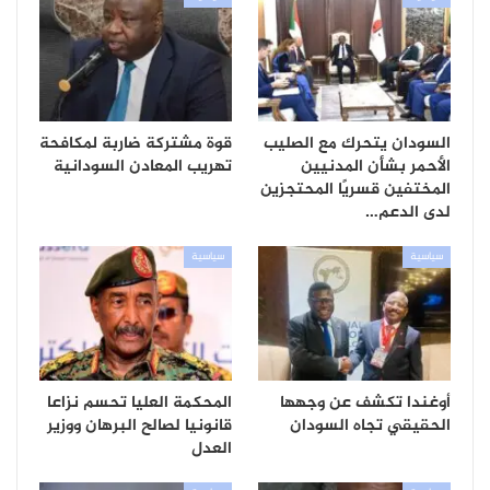
السودان يتحرك مع الصليب
قوة مشتركة ضاربة لمكافحة
الأحمر بشأن المدنيين
تهريب المعادن السودانية
المختفين قسريًا المحتجزين
لدى الدعم…
سياسية
سياسية
أوغندا تكشف عن وجهها
المحكمة العليا تحسم نزاعا
الحقيقي تجاه السودان
قانونيا لصالح البرهان ووزير
العدل