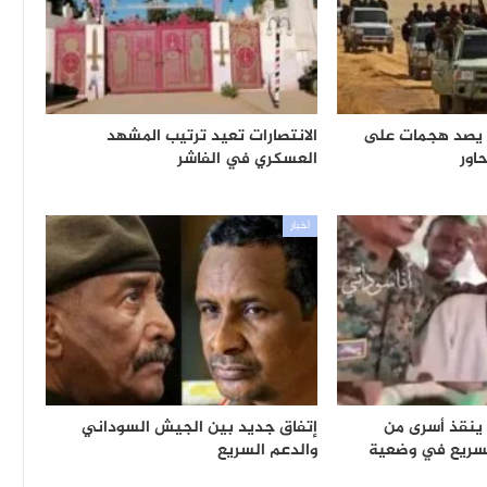
 يصد هجمات على
الانتصارات تعيد ترتيب المشهد
اور
العسكري في الفاشر
أخبار
ينقذ أسرى من
إتفاق جديد بين الجيش السوداني
لسريع في وضعية
والدعم السريع