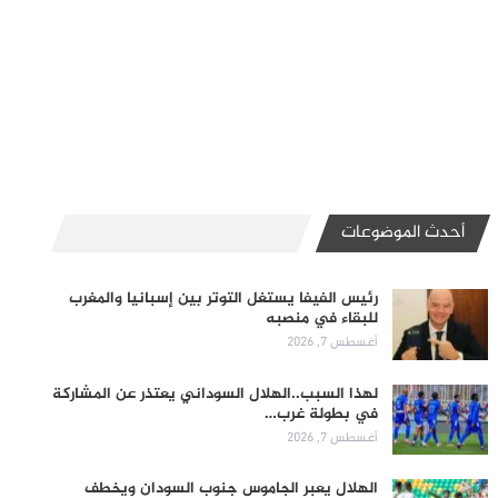
أحدث الموضوعات
رئيس الفيفا يستغل التوتر بين إسبانيا والمغرب
للبقاء في منصبه
أغسطس 7, 2026
لهذا السبب..الهلال السوداني يعتذر عن المشاركة
في بطولة غرب…
أغسطس 7, 2026
الهلال يعبر الجاموس جنوب السودان ويخطف