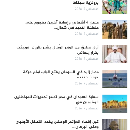
برونزية سيكافا
أغسطس 7, 2026
مقتل 4 أشخاص وإصابة آخرين بهجوم على
منطقة التميد في شمال…
أغسطس 7, 2026
أول تعليق من الوزير المُقال بشير هارون: فوجئت
بقرار إعفائي
أغسطس 7, 2026
مطار زايد في السودان يفتح الباب أمام حركة
جوية جديدة
أغسطس 7, 2026
سفارة السودان في مصر تصدر تحذيرات للمواطنين
المقيمين في…
أغسطس 7, 2026
كبر: إقصاء المؤتمر الوطني يخدم التدخل الأجنبي
وعلى البرهان…