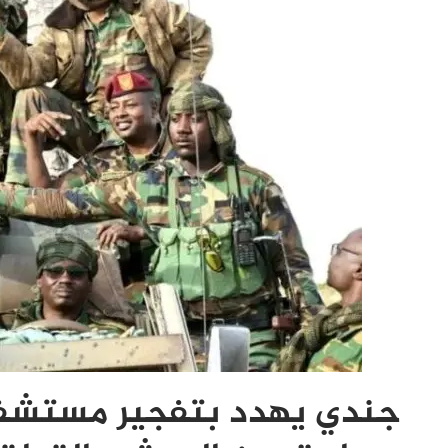
جندي يهدد بتفجير مستشفى