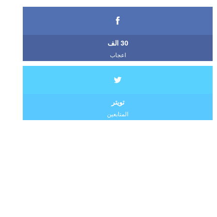
30 الف
اعجاب
تويتر
المتابعين