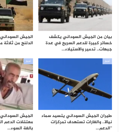
بيان من الجيش السوداني يكشف
الجيش السوداني
خسائر كبيرة للدعم السريع في عدة
الدلنج من ثلاثة مح
جبهات.. تدمير والاستيلاء…
أخبار
أخبار
طيران الجيش السوداني يتسيد سماء
الجيش السوداني 
نيالا.. والغارات تستهدف تمركزات
معتقلات الدعم ا
“الدعم…
بالغة السوء…