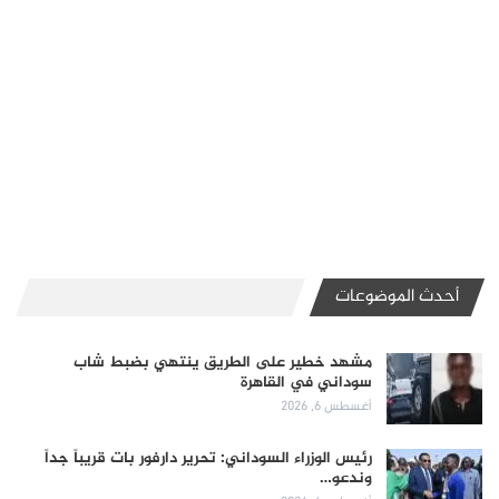
أحدث الموضوعات
مشهد خطير على الطريق ينتهي بضبط شاب
سوداني في القاهرة
أغسطس 6, 2026
رئيس الوزراء السوداني: تحرير دارفور بات قريباً جداً
وندعو…