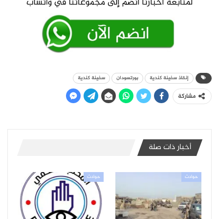
إنقاذ سفينة كندية
بورتسودان
سفينة كندية
مشاركة
أخبار ذات صلة
حوادث
حوادث