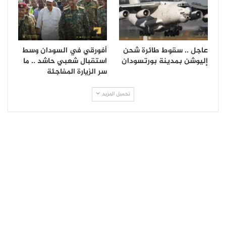
عاجل .. سقوط طائرة شحن
أفورقي في السودان وسط
إليوشن بمدينة بورتسودان
استقبال شعبي حاشد .. ما
سر الزيارة المفاجئة
تحميل المزيد