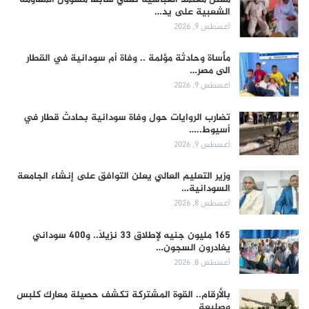
الشعبية على يد…
أغسطس 9, 2026
مأساة وحادثة مؤلمة .. وفاة أم سودانية في القطار
الى مصر…
أغسطس 9, 2026
تضارب الروايات حول وفاة سودانية بحادث قطار في
أسيوط..…
أغسطس 9, 2026
وزير التعليم العالي يعلن التوافق على إنشاء الجامعة
السودانية…
أغسطس 8, 2026
165 مليون جنيه لإطلاق 33 نزيلاً.. و400 سوداني
يغادرون السجون…
أغسطس 8, 2026
بالأرقام.. القوة المشتركة تكشف حصيلة معارك كلبس
وصليعة