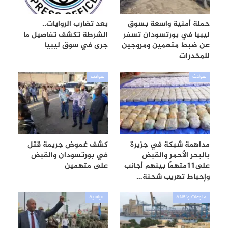
حملة أمنية واسعة بسوق
بعد تضارب الروايات..
ليبيا في بورتسودان تسفر
الشرطة تكشف تفاصيل ما
عن ضبط متهمين ومروجين
جرى في سوق ليبيا
للمخدرات
حوادث
حوادث
مداهمة شبكة في جزيرة
كشف غموض جريمة قتل
بالبحر الأحمر والقبض
في بورتسودان والقبض
على11متهمًا بينهم أجانب
على متهمين
وإحباط تهريب شحنة…
منوعات وثقافة
سياسية