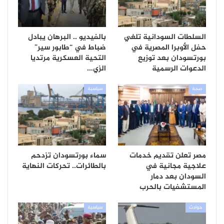
السلطات السودانية تلغي
بالفيديو .. البرهان يبادل
حفل الأوبرا المصرية في
ضباط في “طابور سير”
بورتسودان بعد توزيع
التحية العسكرية مرتديا
الدعوات الرسمية
الزي…
صحة
سياسية
مصر تعلن تقديم خدمات
سماء بورتسودان تزدحم
علاجية مجانية في
بالطائرات.. تحركات النهاية
السودان بعد دمار
المستشفيات بالحرب
حوادث
سياسية