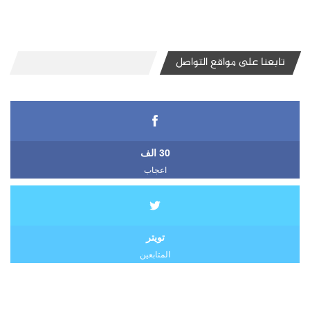
تابعنا على مواقع التواصل
30 الف
اعجاب
تويتر
المتابعين