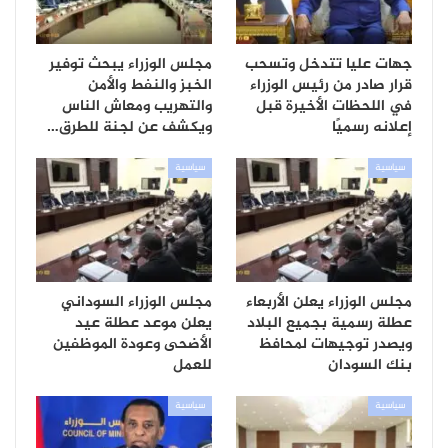
جهات عليا تتدخل وتسحب
مجلس الوزراء يبحث توفير
قرار صادر من رئيس الوزراء
الخبز والنفط والأمن
في اللحظات الأخيرة قبل
والتهريب ومعاش الناس
إعلانه رسميًا
ويكشف عن لجنة للطرق…
سياسية
سياسية
مجلس الوزراء يعلن الأربعاء
مجلس الوزراء السوداني
عطلة رسمية بجميع البلاد
يعلن موعد عطلة عيد
ويصدر توجيهات لمحافظ
الأضحى وعودة الموظفين
بنك السودان
للعمل
سياسية
سياسية