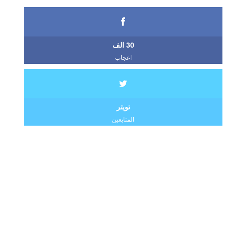
30 الف
اعجاب
تويتر
المتابعين