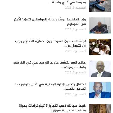
مدرسة في كرري ولجنة…
أغسطس 8, 2026
وزير الداخلية يوجّه رسالة للمواطنين لتعزيز الأمن
في الخرطوم
أغسطس 8, 2026
لجنة المعلمين السودانيين: حماية التعليم يجب
أن تتحول من…
أغسطس 8, 2026
حاتم السر يكشف عن حراك سياسي في الخرطوم
ولقاءات بقيادة…
أغسطس 8, 2026
اعتقال رئيس الإدارة المدنية في شرق دارفور بعد
تصاعد الغضب…
أغسطس 8, 2026
ضبط سبائك ذهب تتجاوز 5 كيلوغرامات بحوزة
متهم عند بوابة سوق…