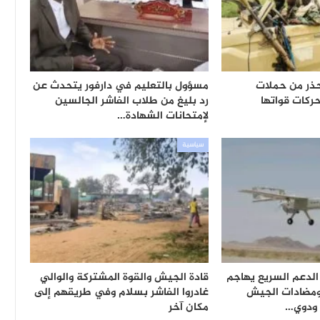
حذر من حملات
مسؤول بالتعليم في دارفور يتحدث عن
ركات قواتها
رد بليغ من طلاب الفاشر الجالسين
لإمتحانات الشهادة…
سياسية
لدعم السريع يهاجم
قادة الجيش والقوة المشتركة والوالي
ومضادات الجيش
غادروا الفاشر بسلام وفي طريقهم إلى
 ودوي…
مكان آخر