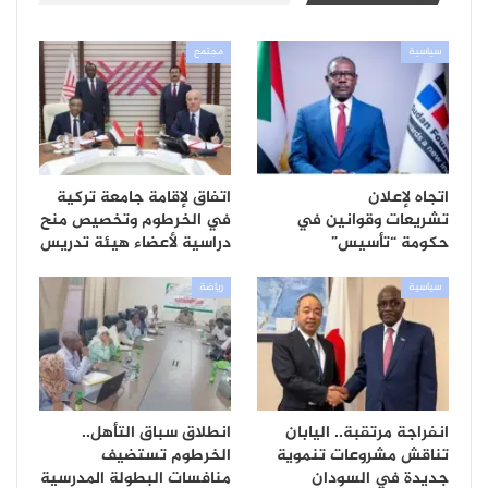
سياسية
مجتمع
اتجاه لإعلان
اتفاق لإقامة جامعة تركية
تشريعات وقوانين في
في الخرطوم وتخصيص منح
حكومة “تأسيس”
دراسية لأعضاء هيئة تدريس
سياسية
رياضة
انفراجة مرتقبة.. اليابان
انطلاق سباق التأهل..
تناقش مشروعات تنموية
الخرطوم تستضيف
جديدة في السودان
منافسات البطولة المدرسية