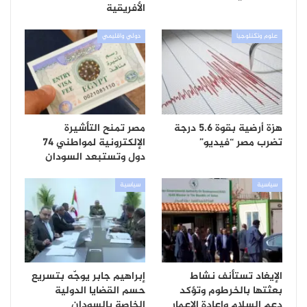
الأفريقية
علوم وتكنلوجيا
دولي واقليمي
هزة أرضية بقوة 5.6 درجة
مصر تمنح التأشيرة
تضرب مصر “فيديو”
الإلكترونية لمواطني 74
دول وتستبعد السودان
سياسية
سياسية
الإيغاد تستأنف نشاط
إبراهيم جابر يوجّه بتسريع
بعثتها بالخرطوم وتؤكد
حسم القضايا الدولية
دعم السلام وإعادة الإعمار
الخاصة بالسودان