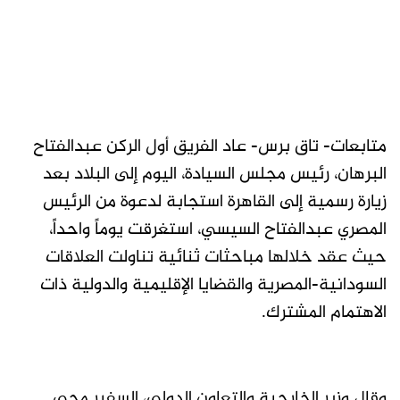
متابعات- تاق برس- عاد الفريق أول الركن عبدالفتاح
البرهان، رئيس مجلس السيادة، اليوم إلى البلاد بعد
زيارة رسمية إلى القاهرة استجابة لدعوة من الرئيس
المصري عبدالفتاح السيسي، استغرقت يوماً واحداً،
حيث عقد خلالها مباحثات ثنائية تناولت العلاقات
السودانية-المصرية والقضايا الإقليمية والدولية ذات
الاهتمام المشترك.
وقال وزير الخارجية والتعاون الدولي، السفير محي