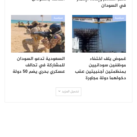
في السودان
سياسية
سياسية
غموض يلف اختفاء
السعودية تدعو السودان
موظفين سودانيين
للمشاركة في تحالف
بمنظمتين أجنبيتين عقب
عسكري بحري يضم 50 دولة
دخولهما دولة مجاورة
تحميل المزيد