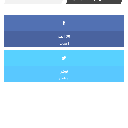
30 الف
اعجاب
تويتر
المتابعين