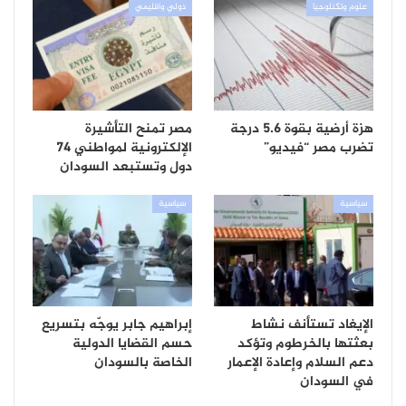
علوم وتكنلوجيا
دولي واقليمي
هزة أرضية بقوة 5.6 درجة
مصر تمنح التأشيرة
تضرب مصر “فيديو”
الإلكترونية لمواطني 74
دول وتستبعد السودان
سياسية
سياسية
الإيغاد تستأنف نشاط
إبراهيم جابر يوجّه بتسريع
بعثتها بالخرطوم وتؤكد
حسم القضايا الدولية
دعم السلام وإعادة الإعمار
الخاصة بالسودان
في السودان