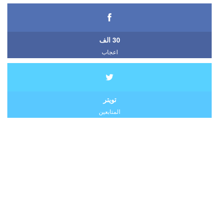
30 الف
اعجاب
تويتر
المتابعين