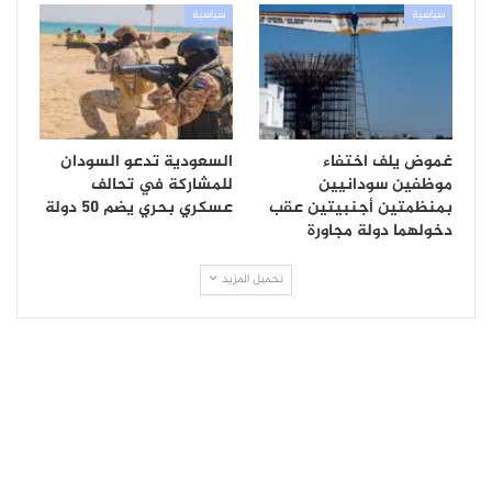
سياسية
سياسية
غموض يلف اختفاء
السعودية تدعو السودان
موظفين سودانيين
للمشاركة في تحالف
بمنظمتين أجنبيتين عقب
عسكري بحري يضم 50 دولة
دخولهما دولة مجاورة
تحميل المزيد