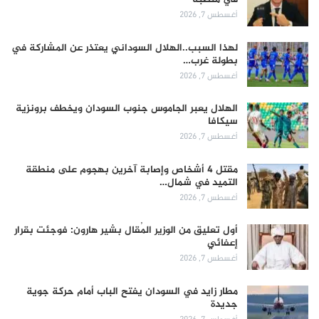
أغسطس 7, 2026
لهذا السبب..الهلال السوداني يعتذر عن المشاركة في
بطولة غرب…
أغسطس 7, 2026
الهلال يعبر الجاموس جنوب السودان ويخطف برونزية
سيكافا
أغسطس 7, 2026
مقتل 4 أشخاص وإصابة آخرين بهجوم على منطقة
التميد في شمال…
أغسطس 7, 2026
أول تعليق من الوزير المُقال بشير هارون: فوجئت بقرار
إعفائي
أغسطس 7, 2026
مطار زايد في السودان يفتح الباب أمام حركة جوية
جديدة