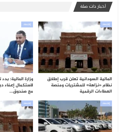
أخبار ذات صلة
إقتصاد
إقتصاد
المالية السودانية تعلن قرب إطلاق
وزارة المالية: بدء
نظام «نزاهة» للمشتريات ومنصة
لاستكمال إعفاء دي
العطاءات الرقمية
مع صندوق…
إقتصاد
إقتصاد