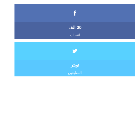
30 الف
اعجاب
تويتر
المتابعين