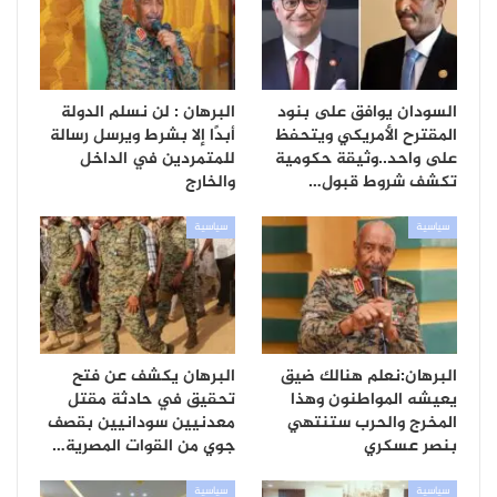
السودان يوافق على بنود
البرهان : لن نسلم الدولة
المقترح الأمريكي ويتحفظ
أبدًا إلا بشرط ويرسل رسالة
على واحد..وثيقة حكومية
للمتمردين في الداخل
تكشف شروط قبول…
والخارج
سياسية
سياسية
البرهان:نعلم هنالك ضيق
البرهان يكشف عن فتح
يعيشه المواطنون وهذا
تحقيق في حادثة مقتل
المخرج والحرب ستنتهي
معدنيين سودانيين بقصف
بنصر عسكري
جوي من القوات المصرية…
سياسية
سياسية