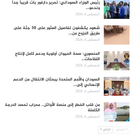
رئيس الوزراء السوداني: تحرير دارفور بات قريباً جداً
وندعو…
أغسطس 6, 2026
شهود يكشفون تفاصيل العثور على 30 جثة على
طريق النزوح من…
أغسطس 6, 2026
المنصوري: صحة الحيوان أولوية ودعم كامل لإنتاج
اللقاحات…
أغسطس 6, 2026
السودان والأمم المتحدة يبحثان الانتقال من الدعم
الإنساني إلى…
أغسطس 6, 2026
من قلب الخطر إلى منصة الأوائل.. محراب تحصد الدرجة
الكاملة
أغسطس 6, 2026
السابق
التالي