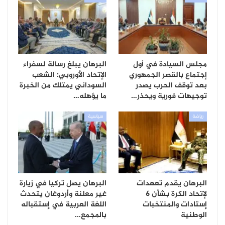
مجلس السيادة في أول
البرهان يبلغ رسالة لسفراء
إجتماع بالقصر الجمهوري
الإتحاد الأوروبي: الشعب
بعد توقف الحرب يصدر
السوداني يمتلك من الخبرة
توجيهات فورية ويحذر…
ما يؤهله…
رياضة
سياسية
البرهان يقدم تعهدات
البرهان يصل تركيا في زيارة
لإتحاد الكرة بشأن 6
غير معلنة وأردوغان يتحدث
إستادات والمنتخبات
اللغة العربية في إستقباله
الوطنية
بالمجمع…