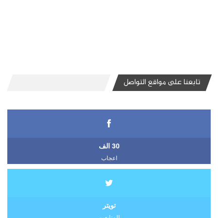
تابعنا على مواقع التواصل
30 الف
اعجاب
تويتر
المتابعين